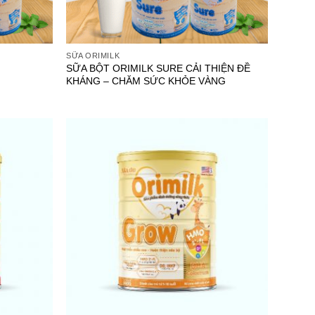
SỮA ORIMILK
SỮA BỘT ORIMILK SURE CẢI THIỆN ĐỀ
KHÁNG – CHĂM SỨC KHỎE VÀNG
Add to
Add to
wishlist
wishlist