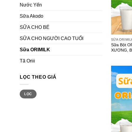
Nước Yến
Sữa Akodo
SỮA CHO BÉ
SỮA CHO NGƯỜI CAO TUỔI
SỮA ORIMIL
Sữa Bột O
Sữa ORIMILK
XƯƠNG, B
Tã Oriii
LỌC THEO GIÁ
Giá
Giá
LỌC
tối
tối
thiểu
đa