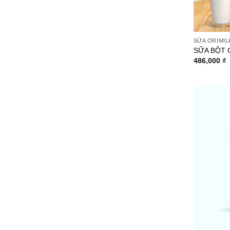
SỮA ORIMIL
SỮA BỘT 
486,000
₫