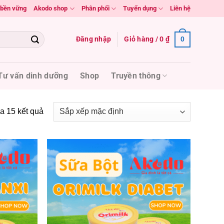
n bền vững
Akodo shop
Phân phối
Tuyển dụng
Liên hệ
Đăng nhập
Giỏ hàng /
0
₫
0
Tư vấn dinh dưỡng
Shop
Truyền thông
a 15 kết quả
Add to
Add to
wishlist
wishlist