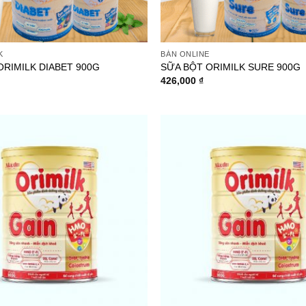
K
BÁN ONLINE
ORIMILK DIABET 900G
SỮA BỘT ORIMILK SURE 900G
426,000
₫
Add to
wishlist