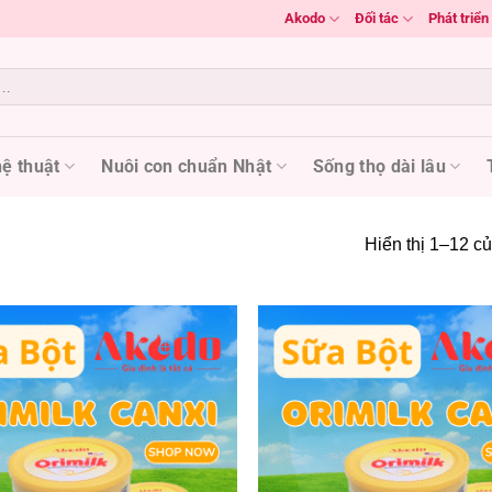
Akodo
Đối tác
Phát triể
ệ thuật
Nuôi con chuẩn Nhật
Sống thọ dài lâu
Hiển thị 1–12 củ
Add to
wishlist