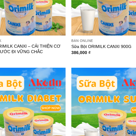
K
BÁN ONLINE
RIMILK CANXI – CẢI THIỆN CƠ
Sữa Bột ORIMILK CANXI 900G
ƯỚC ĐI VỮNG CHẮC
386,000
₫
Add to
wishlist