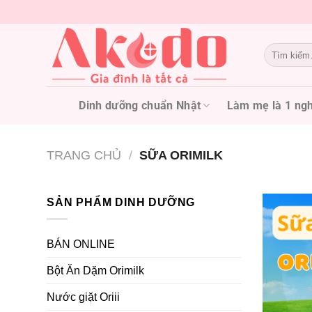
Chuyển
đến
nội
Tìm
dung
kiếm:
Dinh dưỡng chuẩn Nhật
Làm mẹ là 1 ngh
TRANG CHỦ
/
SỮA ORIMILK
SẢN PHẨM DINH DƯỠNG
BÁN ONLINE
Bột Ăn Dặm Orimilk
Nước giặt Oriii