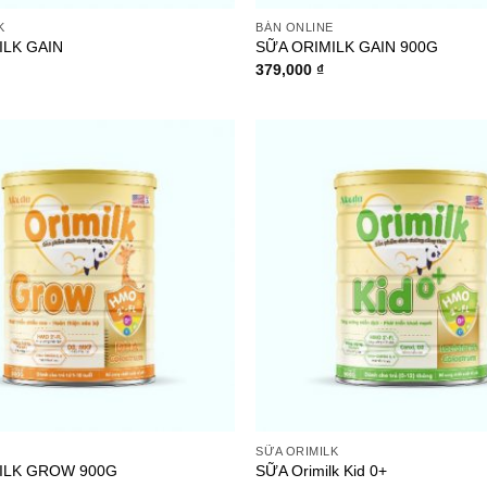
K
BÁN ONLINE
ILK GAIN
SỮA ORIMILK GAIN 900G
379,000
₫
Add to
wishlist
E
SỮA ORIMILK
ILK GROW 900G
SỮA Orimilk Kid 0+