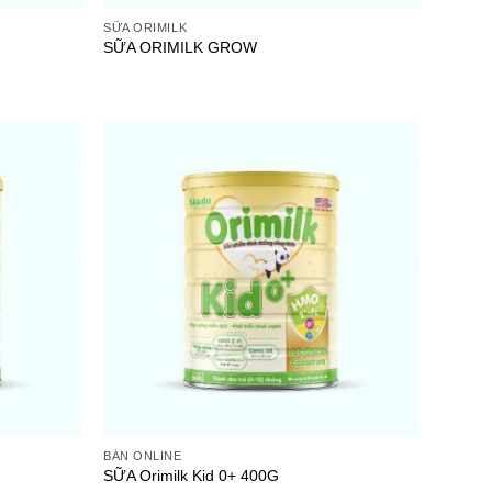
SỮA ORIMILK
SỮA ORIMILK GROW
Add to
Add to
wishlist
wishlist
BÁN ONLINE
SỮA Orimilk Kid 0+ 400G