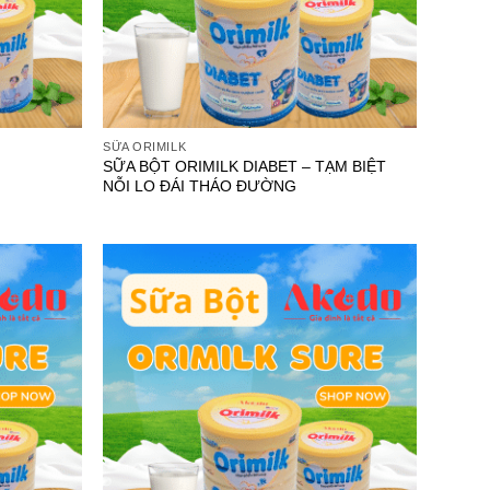
SỮA ORIMILK
SỮA BỘT ORIMILK DIABET – TẠM BIỆT
NỖI LO ĐÁI THÁO ĐƯỜNG
Add to
Add to
wishlist
wishlist