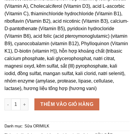
(Vitamin A), Cholecalciferol (Vitamin D3), acid L-ascorbic
(Vitamin C), thiaminchloride hydrochloride (Vitamin B1),
riboflavin (Vtamin B2), acid nicotinic (Vitamin B3), calcium-
D-pantothenate (Vitamin B5), pyridoxin hydrocloride
(Vitamin B6), acid folic (acid pteroymonoglutamic) (vitamin
B9), cyanocobalamin (vitamin B12), Phylloquinon (Vitamin
K1), D-biotin (vitamin H)), hỗn hợp khoáng chất (tribasic
calcium phosphate, kali glycerophosphat, natri citrat,
magnesi oxyd, kẽm sulfat, sắt (III) pyrophosphate, kali
iodid, đồng sulfat, mangan sulfat, kali clorid, natri selenit),
nhóm enzyme (amylase, protease, lipase, cellulase,
lactase), hương liệu tổng hợp (hương vani)
SỮA BỘT ORIMILK DIABET 900G số lượng
THÊM VÀO GIỎ HÀNG
Danh mục:
Sữa ORIMILK