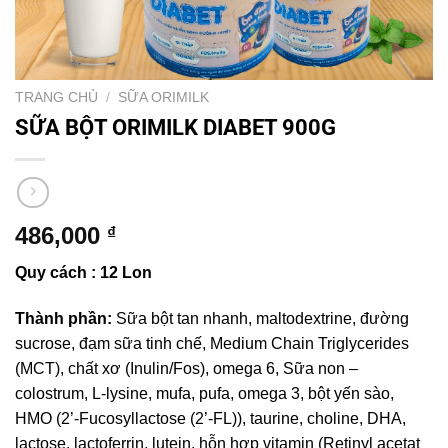
TRANG CHỦ
/
SỮA ORIMILK
SỮA BỘT ORIMILK DIABET 900G
486,000
₫
Quy cách : 12 Lon
Thành phần:
Sữa bột tan nhanh, maltodextrine, đường
sucrose, đạm sữa tinh chế, Medium Chain Triglycerides
(MCT), chất xơ (Inulin/Fos), omega 6, Sữa non –
colostrum, L-lysine, mufa, pufa, omega 3, bột yến sào,
HMO (2’-Fucosyllactose (2’-FL)), taurine, choline, DHA,
lactose, lactoferrin, lutein, hỗn hợp vitamin (Retinyl acetat