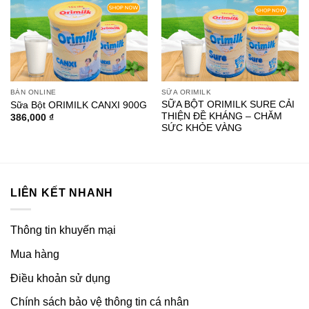
Add to
Add to
wishlist
wishlist
BÁN ONLINE
SỮA ORIMILK
SỮA BỘT ORIMILK SURE CẢI
Sữa Bột ORIMILK CANXI 900G
THIỆN ĐỀ KHÁNG – CHĂM
386,000
₫
SỨC KHỎE VÀNG
LIÊN KẾT NHANH
Thông tin khuyến mại
Mua hàng
Điều khoản sử dụng
Chính sách bảo vệ thông tin cá nhân