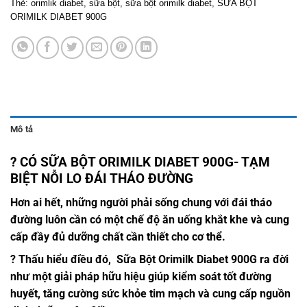
Thẻ:
orimlik diabet
,
sữa bột
,
sữa bột orimilk diabet
,
SỮA BỘT
ORIMILK DIABET 900G
Mô tả
? CÓ SỮA BỘT ORIMILK DIABET 900G- TẠM
BIỆT NỖI LO ĐÁI THÁO ĐƯỜNG
Hơn ai hết, những người phải sống chung với đái tháo
đường luôn cần có một chế độ ăn uống khắt khe và cung
cấp đầy đủ dưỡng chất cần thiết cho cơ thể.
? Thấu hiểu điều đó, Sữa Bột Orimilk Diabet 900G ra đời
như một giải pháp hữu hiệu giúp kiểm soát tốt đường
huyết, tăng cường sức khỏe tim mạch và cung cấp nguồn