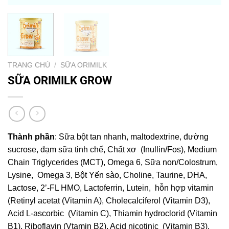
TRANG CHỦ
/
SỮA ORIMILK
SỮA ORIMILK GROW
Thành phần
: Sữa bột tan nhanh, maltodextrine, đường
sucrose, đạm sữa tinh chế, Chất xơ (Inullin/Fos), Medium
Chain Triglycerides (MCT), Omega 6, Sữa non/Colostrum,
Lysine, Omega 3, Bột Yến sào, Choline, Taurine, DHA,
Lactose, 2’-FL HMO, Lactoferrin, Lutein, hỗn hợp vitamin
(Retinyl acetat (Vitamin A), Cholecalciferol (Vitamin D3),
Acid L-ascorbic (Vitamin C), Thiamin hydroclorid (Vitamin
B1), Riboflavin (Vtamin B2), Acid nicotinic (Vitamin B3),