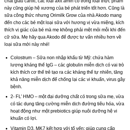
chất giàu canxi, các loại axit amin có trong loại thực phẩm
này cũng giúp hệ xương của bé phát triển tốt hơn. Cũng là
sữa công thức nhưng Orimilk Grow của nhà Akodo mang
đến cho các bé một loại sữa với hương vị vừa miệng, kích
thích vị giác của bé mà mẹ không phải mệt mỏi mỗi khi đến
cữ sữa. Mẹ hãy qua Akodo để được tư vấn nhiều hơn về
loại sữa mới này nhé!
Colostrum – Sữa non nhập khẩu từ Mỹ: chứa hàm
lượng kháng thể IgG – các globulin miễn dịch có vai trò
kích thích cơ thể trẻ tạo ra các kháng thể tự nhiên, tăng
khả năng miễn dịch để chống lại các vi khuẩn, virus gây
bệnh.
2- FL’ HMO – một đại dưỡng chất có trong sữa mẹ, vừa
có tác dụng tăng cường miễn dịch đường tiêu hóa, vừa
hoạt động như một prebiotics giúp nuôi dưỡng hệ vi
khuẩn có lợi.
Vitamin D3, MK7 kết hợp với tổ yến: giúp cung cấp