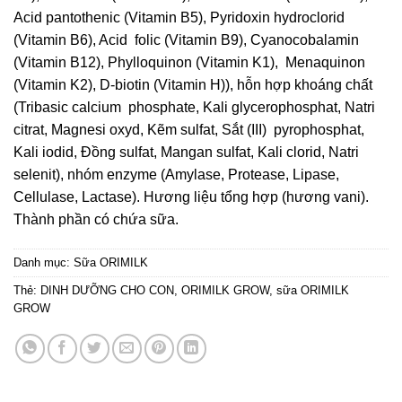
Acid pantothenic (Vitamin B5), Pyridoxin hydroclorid
(Vitamin B6), Acid folic (Vitamin B9), Cyanocobalamin
(Vitamin B12), Phylloquinon (Vitamin K1), Menaquinon
(Vitamin K2), D-biotin (Vitamin H)), hỗn hợp khoáng chất
(Tribasic calcium phosphate, Kali glycerophosphat, Natri
citrat, Magnesi oxyd, Kẽm sulfat, Sắt (III) pyrophosphat,
Kali iodid, Đồng sulfat, Mangan sulfat, Kali clorid, Natri
selenit), nhóm enzyme (Amylase, Protease, Lipase,
Cellulase, Lactase). Hương liệu tổng hợp (hương vani).
Thành phần có chứa sữa.
Danh mục:
Sữa ORIMILK
Thẻ:
DINH DƯỠNG CHO CON
,
ORIMILK GROW
,
sữa ORIMILK
GROW