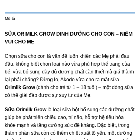
Mô tả
SỮA ORIMILK GROW DINH DƯỠNG CHO CON – NIỀM
VUI CHO MẸ
Chọn sữa cho con là vấn đề luôn khiến các Mẹ phải đau
đầu, không biết chọn loại nào vừa phù hợp thể trạng của
bé, vừa bổ sung đầy đủ dưỡng chất cần thiết mà giá thành
lại phải chăng? Đừng lo, Akodo vừa cho ra mắt sữa
Orimilk Grow
(dành cho trẻ từ 1 – 18 tuổi) – một dòng sữa
có thể giải đáp được sự suy tư của Mẹ.
Sữa Orimilk Grow
là loại sữa bột bổ sung các dưỡng chất
giúp bé phát triển chiều cao, trí não, hỗ trợ hệ tiêu hóa
khỏe mạnh và tăng cường sức đề kháng. Đặc biệt, trong
thành phần sữa còn có thêm chiết xuất tổ yến, một dưỡng