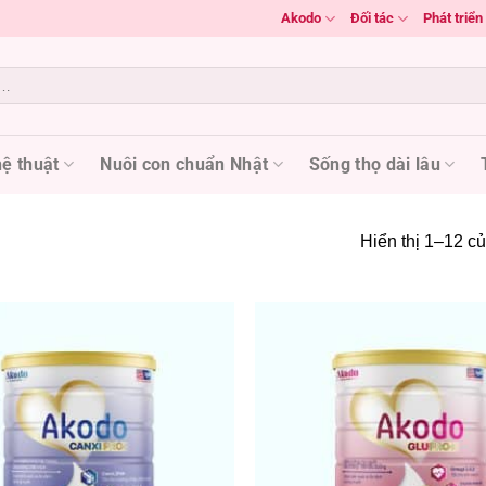
Akodo
Đối tác
Phát triể
ệ thuật
Nuôi con chuẩn Nhật
Sống thọ dài lâu
Hiển thị 1–12 củ
Add to
wishlist