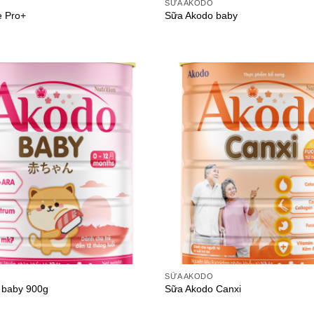
SỮA AKODO
e Pro+
Sữa Akodo baby
Add to
wishlist
E
SỮA AKODO
 baby 900g
Sữa Akodo Canxi