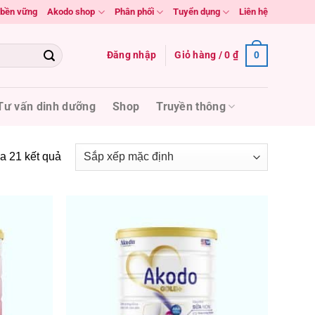
n bền vững
Akodo shop
Phân phối
Tuyển dụng
Liên hệ
Đăng nhập
Giỏ hàng /
0
₫
0
Tư vấn dinh dưỡng
Shop
Truyền thông
a 21 kết quả
Add to
Add to
wishlist
wishlist