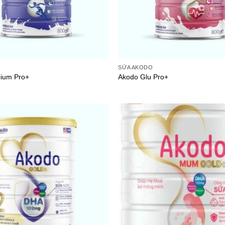
SỮA AKODO
cium Pro+
Akodo Glu Pro+
Add to
wishlist