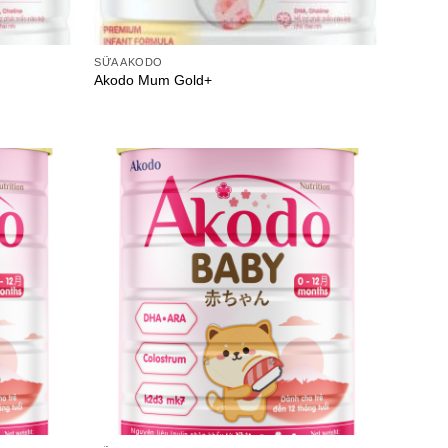
SỮA AKODO
Akodo Mum Gold+
Add to
Add to
wishlist
wishlist