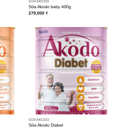
SỮA AKODO
Sữa Akodo baby 400g
279,000
₫
Add to
Add to
wishlist
wishlist
SỮA AKODO
Sữa Akodo Diabet