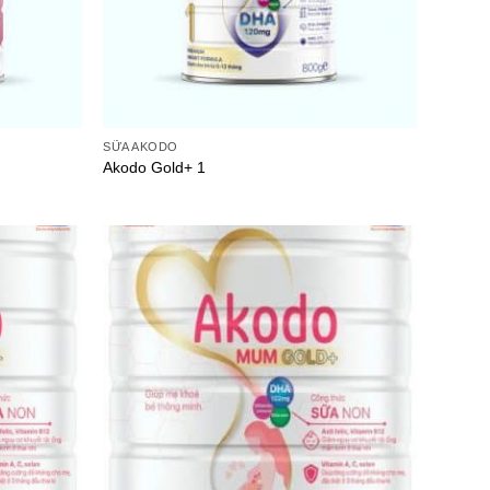
SỮA AKODO
Akodo Gold+ 1
Add to
Add to
wishlist
wishlist