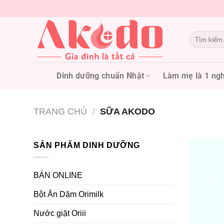
Chuyển
đến
nội
Tìm
dung
kiếm:
Dinh dưỡng chuẩn Nhật
Làm mẹ là 1 ngh
TRANG CHỦ
/
SỮA AKODO
SẢN PHẨM DINH DƯỠNG
BÁN ONLINE
Bột Ăn Dặm Orimilk
Nước giặt Oriii