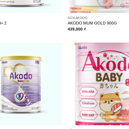
SỮA AKODO
d+ 2
AKODO MUM GOLD 900G
439,000
₫
Add to
wishlist