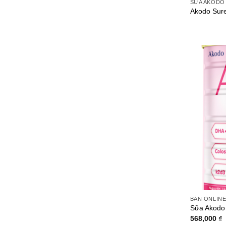
SỮA AKODO
Akodo Sur
BÁN ONLIN
Sữa Akodo
568,000
₫