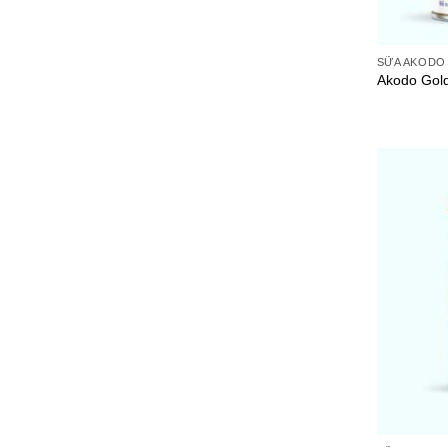
SỮA AKODO
Akodo Gol