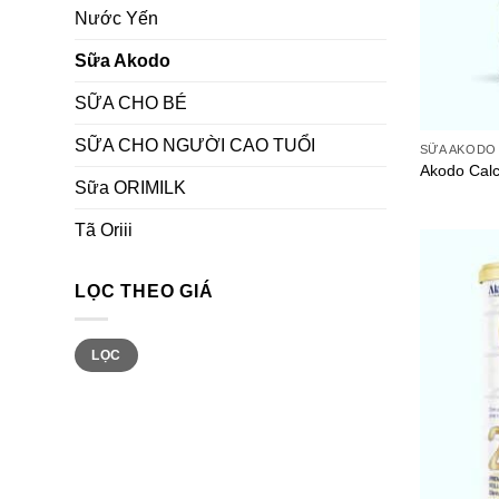
Nước Yến
Sữa Akodo
SỮA CHO BÉ
SỮA CHO NGƯỜI CAO TUỔI
SỮA AKODO
Akodo Cal
Sữa ORIMILK
Tã Oriii
LỌC THEO GIÁ
Giá
Giá
LỌC
tối
tối
thiểu
đa