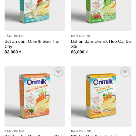
wishlist
wishlist
BÁN ONLINE
BÁN ONLINE
Bột ăn dặm Orimilk Gạo Trái
Bột ăn dặm Orimilk Heo Cải Bó
Cây
Xôi
82,000
₫
86,000
₫
Add to
Add to
wishlist
wishlist
BÁN ONLINE
BÁN ONLINE