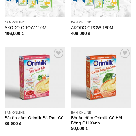
BÁN ONLINE
BÁN ONLINE
AKODO GROW 110ML
AKODO GROW 180ML
406,000
₫
406,000
₫
Add to
Add to
wishlist
wishlist
BÁN ONLINE
BÁN ONLINE
Bột ăn dặm Orimilk Cá Hồi
Bột ăn dặm Orimilk Bò Rau Củ
Bông Cải Xanh
86,000
₫
90,000
₫