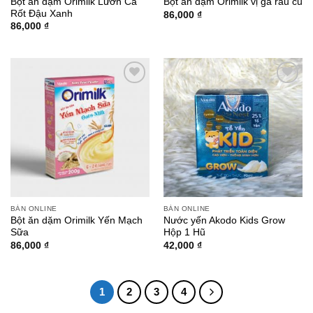
Bột ăn dặm Orimilk Lươn Cà
Bột ăn dặm Orimilk vị gà rau củ
Rốt Đậu Xanh
86,000
₫
86,000
₫
Add to
Add to
wishlist
wishlist
BÁN ONLINE
BÁN ONLINE
Bột ăn dặm Orimilk Yến Mạch
Nước yến Akodo Kids Grow
Sữa
Hộp 1 Hũ
86,000
₫
42,000
₫
1
2
3
4