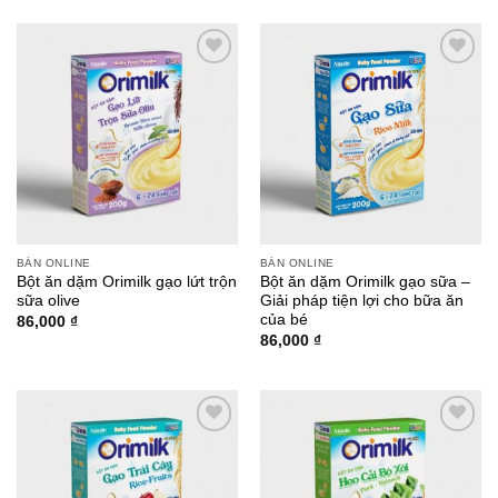
Add to
Add to
wishlist
wishlist
BÁN ONLINE
BÁN ONLINE
Bột ăn dặm Orimilk gạo lứt trộn
Bột ăn dặm Orimilk gạo sữa –
sữa olive
Giải pháp tiện lợi cho bữa ăn
của bé
86,000
₫
86,000
₫
Add to
Add to