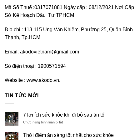
Mã Số Thuế :0317071881 Ngày cấp : 08/12/2021 Nơi Cấp
Sở Kế Hoạch Đầu Tư TPHCM
Địa chỉ : 113-115 Ung Văn Khiêm, Phường 25, Quận Bình
Thạnh, Tp.HCM
Email:
akodovietnam@gmail.com
Số điện thoại : 1900571594
Website : www.akodo.vn.
TIN TỨC MỚI
7 lợi ích sức khỏe khi đi bộ sau ăn tối
31
Th3
ở
Chức năng bình luận bị tắt
7
lợi
Thời điểm ăn sáng tốt nhất cho sức khỏe
31
ích