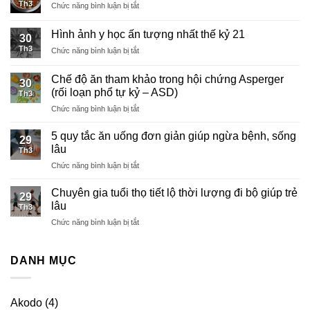
Th3
ở
Chức năng bình luận bị tắt
sức
Thời
khỏe
điểm
khi
Hình ảnh y học ấn tượng nhất thế kỷ 21
30
ăn
đi
Th3
ở
Chức năng bình luận bị tắt
sáng
bộ
Hình
tốt
sau
ảnh
nhất
Chế độ ăn tham khảo trong hội chứng Asperger
ăn
30
y
cho
tối
(rối loạn phổ tự kỷ – ASD)
Th3
học
sức
ở
Chức năng bình luận bị tắt
ấn
khỏe
Chế
tượng
độ
nhất
5 quy tắc ăn uống đơn giản giúp ngừa bệnh, sống
29
ăn
thế
lâu
Th3
tham
kỷ
ở
Chức năng bình luận bị tắt
khảo
21
5
trong
quy
hội
Chuyên gia tuổi thọ tiết lộ thời lượng đi bộ giúp trẻ
29
tắc
chứng
lâu
Th3
ăn
Asperger
ở
Chức năng bình luận bị tắt
uống
(rối
Chuyên
đơn
loạn
gia
giản
phổ
tuổi
DANH MỤC
giúp
tự
thọ
ngừa
kỷ
tiết
bệnh,
–
lộ
sống
ASD)
Akodo
(4)
thời
lâu