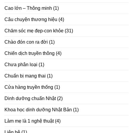
lượng
Cao lớn – Thông minh
(1)
đi
bộ
giúp
Câu chuyện thương hiệu
(4)
trẻ
lâu
Chăm sóc mẹ đẹp-con khỏe
(31)
Chào đón con ra đời
(1)
Chiến dịch truyền thông
(4)
Chưa phân loại
(1)
Chuẩn bị mang thai
(1)
Cửa hàng truyền thống
(1)
Dinh dưỡng chuẩn Nhật
(2)
Khoa học dinh dưỡng Nhật Bản
(1)
Làm mẹ là 1 nghệ thuật
(4)
Liên hệ
(1)