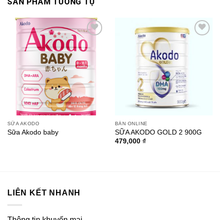
SẢN PHẨM TƯƠNG TỰ
Add to
Add to
wishlist
wishlist
SỮA AKODO
BÁN ONLINE
Sữa Akodo baby
SỮA AKODO GOLD 2 900G
479,000
₫
LIÊN KẾT NHANH
Thông tin khuyến mại