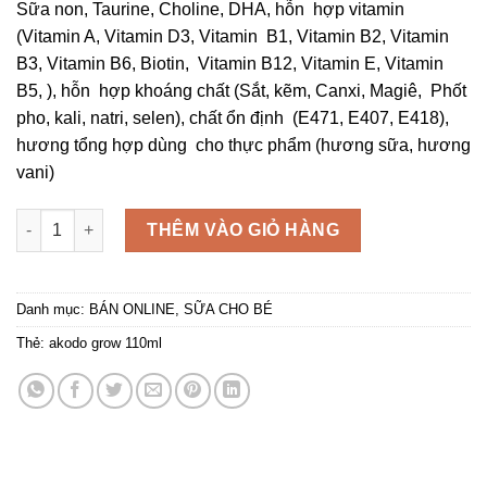
Sữa non, Taurine, Choline, DHA, hỗn hợp vitamin
(Vitamin A, Vitamin D3, Vitamin B1, Vitamin B2, Vitamin
B3, Vitamin B6, Biotin, Vitamin B12, Vitamin E, Vitamin
B5, ), hỗn hợp khoáng chất (Sắt, kẽm, Canxi, Magiê, Phốt
pho, kali, natri, selen), chất ổn định (E471, E407, E418),
hương tổng hợp dùng cho thực phẩm (hương sữa, hương
vani)
AKODO GROW 110ML số lượng
THÊM VÀO GIỎ HÀNG
Danh mục:
BÁN ONLINE
,
SỮA CHO BÉ
Thẻ:
akodo grow 110ml