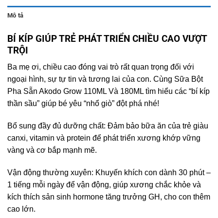
Mô tả
BÍ KÍP GIÚP TRẺ PHÁT TRIỂN CHIỀU CAO VƯỢT
TRỘI
Ba mẹ ơi, chiều cao đóng vai trò rất quan trọng đối với
ngoại hình, sự tự tin và tương lai của con. Cùng Sữa Bột
Pha Sẵn Akodo Grow 110ML Và 180ML tìm hiểu các “bí kíp
thần sầu” giúp bé yêu “nhổ giò” đột phá nhé!
Bổ sung đầy đủ dưỡng chất: Đảm bảo bữa ăn của trẻ giàu
canxi, vitamin và protein để phát triển xương khớp vững
vàng và cơ bắp mạnh mẽ.
Vận động thường xuyên: Khuyến khích con dành 30 phút –
1 tiếng mỗi ngày để vận động, giúp xương chắc khỏe và
kích thích sản sinh hormone tăng trưởng GH, cho con thêm
cao lớn.