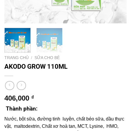
TRANG CHỦ
/
SỮA CHO BÉ
AKODO GROW 110ML
406,000
₫
Thành phần
:
Nước, bột sữa, đường tinh luyện, chất béo sữa, dầu thực
vật, maltodextrin, Chất xơ hoà tan, MCT, Lysine, HMO,