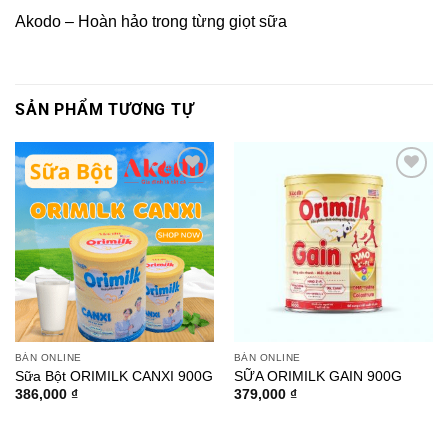
Akodo – Hoàn hảo trong từng giọt sữa
SẢN PHẨM TƯƠNG TỰ
Add to
Add to
wishlist
wishlist
BÁN ONLINE
BÁN ONLINE
Sữa Bột ORIMILK CANXI 900G
SỮA ORIMILK GAIN 900G
386,000
₫
379,000
₫