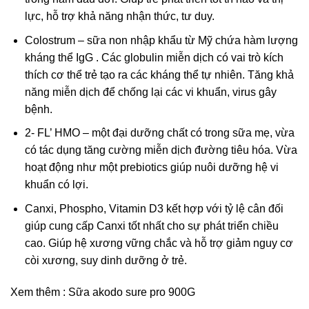
lực, hỗ trợ khả năng nhận thức, tư duy.
Colostrum – sữa non nhập khẩu từ Mỹ chứa hàm lượng
kháng thể IgG . Các globulin miễn dịch có vai trò kích
thích cơ thể trẻ tạo ra các kháng thể tự nhiên. Tăng khả
năng miễn dịch để chống lại các vi khuẩn, virus gây
bệnh.
2- FL’ HMO – một đại dưỡng chất có trong sữa mẹ, vừa
có tác dụng tăng cường miễn dịch đường tiêu hóa. Vừa
hoạt động như một prebiotics giúp nuôi dưỡng hệ vi
khuẩn có lợi.
Canxi, Phospho, Vitamin D3 kết hợp với tỷ lệ cân đối
giúp cung cấp Canxi tốt nhất cho sự phát triển chiều
cao. Giúp hệ xương vững chắc và hỗ trợ giảm nguy cơ
còi xương, suy dinh dưỡng ở trẻ.
Xem thêm :
Sữa akodo sure pro 900G