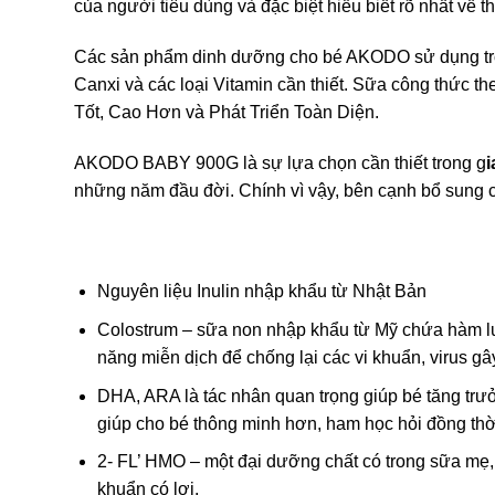
của người tiêu dùng và đặc biệt hiểu biết rõ nhất về 
Các sản phẩm dinh dưỡng cho bé AKODO sử dụng trọn 
Canxi và các loại Vitamin cần thiết. Sữa công thức 
Tốt, Cao Hơn và Phát Triển Toàn Diện.
AKODO BABY 900G là sự lựa chọn cần thiết trong g
i
những năm đầu đời. Chính vì vậy, bên cạnh bổ sung c
Nguyên liệu Inulin nhập khẩu từ Nhật Bản
Colostrum – sữa non nhập khẩu từ Mỹ chứa hàm lượng
năng miễn dịch để chống lại các vi khuẩn, virus gâ
DHA, ARA là tác nhân quan trọng giúp bé tăng trưở
giúp cho bé thông minh hơn, ham học hỏi đồng thờ
2- FL’ HMO – một đại dưỡng chất có trong sữa mẹ,
khuẩn có lợi.