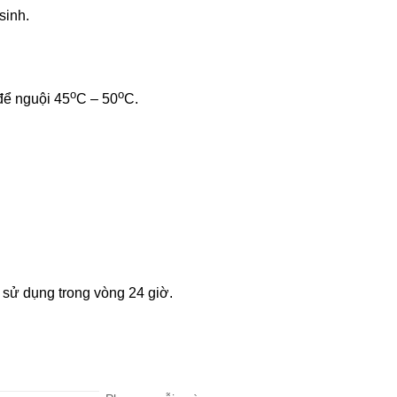
sinh.
o
o
để nguội 45
C – 50
C.
 sử dụng trong vòng 24 giờ.