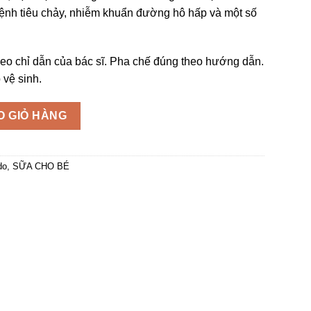
bệnh tiêu chảy, nhiễm khuẩn đường hô hấp và một số
eo chỉ dẫn của bác sĩ. Pha chế đúng theo hướng dẫn.
 vệ sinh.
g
O GIỎ HÀNG
do
,
SỮA CHO BÉ