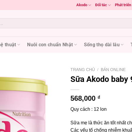
Akodo
Đối tác
Phát triể
ệ thuật
Nuôi con chuẩn Nhật
Sống thọ dài lâu
TRANG CHỦ
/
BÁN ONLINE
Sữa Akodo baby 
Add to
568,000
₫
wishlist
Quy cách : 12 lon
Sữa mẹ là thức ăn tốt nhất ch
Các yếu tố chống nhiễm khuẩn