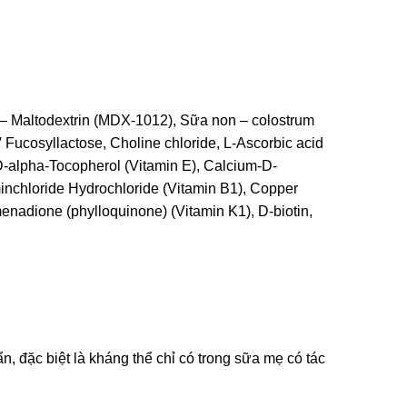
n – Maltodextrin (MDX-1012), Sữa non – colostrum
′ Fucosyllactose, Choline chloride, L-Ascorbic acid
D-alpha-Tocopherol (Vitamin E), Calcium-D-
aminchloride Hydrochloride (Vitamin B1), Copper
menadione (phylloquinone) (Vitamin K1), D-biotin,
, đặc biệt là kháng thể chỉ có trong sữa mẹ có tác