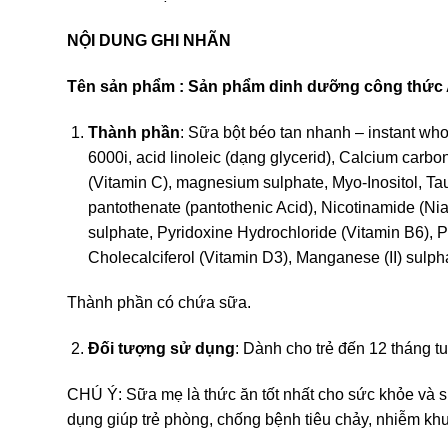
NỘI DUNG GHI NHÃN
Tên sản phẩm
: Sản phẩm dinh dưỡng công thức
Thành phần
: Sữa bột béo tan nhanh – instant wh
6000i, acid linoleic (dạng glycerid), Calcium carbo
(Vitamin C), magnesium sulphate, Myo-Inositol, Ta
pantothenate (pantothenic Acid), Nicotinamide (Nia
sulphate, Pyridoxine Hydrochloride (Vitamin B6), P
Cholecalciferol (Vitamin D3), Manganese (II) sulp
Thành phần có chứa sữa.
Đối tượng sử dụng
: Dành cho trẻ đến 12 tháng tu
CHÚ Ý: Sữa mẹ là thức ăn tốt nhất cho sức khỏe và sự
dụng giúp trẻ phòng, chống bệnh tiêu chảy, nhiễm k