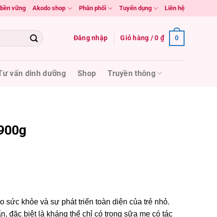
n bền vững
Akodo shop
Phân phối
Tuyển dụng
Liên hệ
Đăng nhập
Giỏ hàng /
0
₫
0
Tư vấn dinh dưỡng
Shop
Truyền thông
900g
o sức khỏe và sự phát triển toàn diện của trẻ nhỏ.
, đặc biệt là kháng thể chỉ có trong sữa mẹ có tác