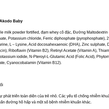
 Akodo Baby
ole milk powder fortified, đạm whey cô đặc, Đường Maltodextri
nate, Potassium chloride, Ferric diphosphate (pyrophosphate), 2
urine, L – Lysine, Acid docosahexaenoic (DHA), Zinc sulphate, 
cin), Riboflavin (Vitamin B2), Retinyl Acetate (Vitamin A), Thi
otassium iodide, N-Pteroyl-L-Glutamic Acid (Folic Acid), Phyto
hate, Cyanocobalamin (Vitamin B12).
ổi
 phát triển toàn diện của trẻ nhỏ. Các yếu tố chống nhiễm khuẩn
huẩn đường hô hấp và một số bệnh nhiễm khuẩn khác.