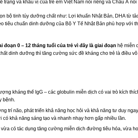
thể trạng và khẩu vị của trẻ em Việt Nam nói riêng và Châu Á nói
bộ tinh túy dưỡng chất như: Lợi khuẩn Nhật Bản, DHA từ tảo,
theo tiêu chuẩn dinh dưỡng của Bộ Y Tế Nhật Bản phù hợp với t
ai đoạn 0 – 12 tháng tuổi của trẻ vì đây là giai đoạn
hệ miễn d
hất dinh dưỡng thì tăng cường sức đề kháng cho trẻ là điều vô
 kháng thể IgG – các globulin miễn dịch có vai trò kích thích 
y bệnh.
ng trí não, phát triển khả năng học hỏi và khả năng tư duy nga
i có khả năng sáng tạo và nhanh nhạy hơn gấp nhiều lần.
 vừa có tác dụng tăng cường miễn dịch đường tiêu hóa, vừa ho