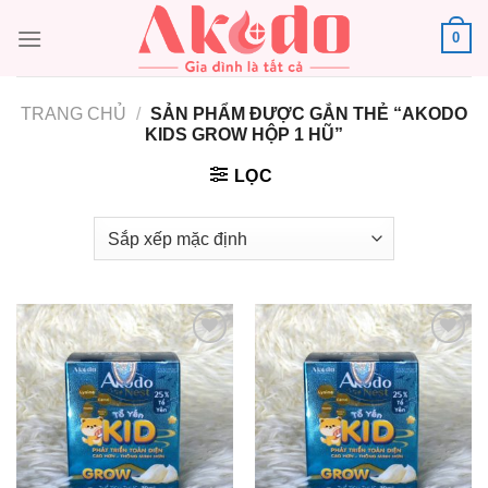
Chuyển
0
đến
nội
dung
TRANG CHỦ
/
SẢN PHẨM ĐƯỢC GẮN THẺ “AKODO
KIDS GROW HỘP 1 HŨ”
LỌC
Add to
Add to
wishlist
wishlist