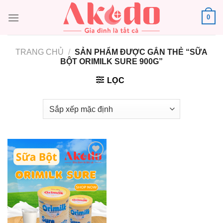
Chuyển
0
đến
nội
dung
TRANG CHỦ
/
SẢN PHẨM ĐƯỢC GẮN THẺ “SỮA
BỘT ORIMILK SURE 900G”
LỌC
Add to
wishlist