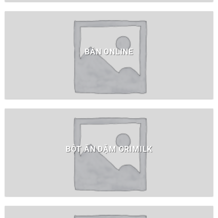
BÁN ONLINE
BỘT ĂN DẶM ORIMILK