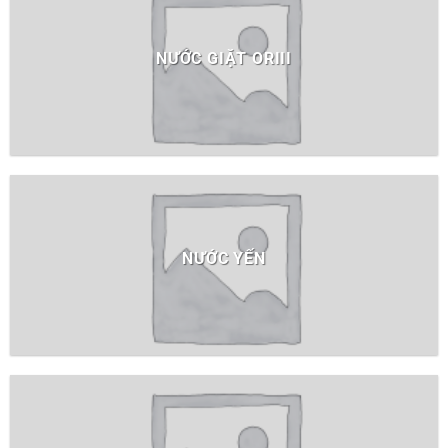
NƯỚC GIẶT ORIII
NƯỚC YẾN