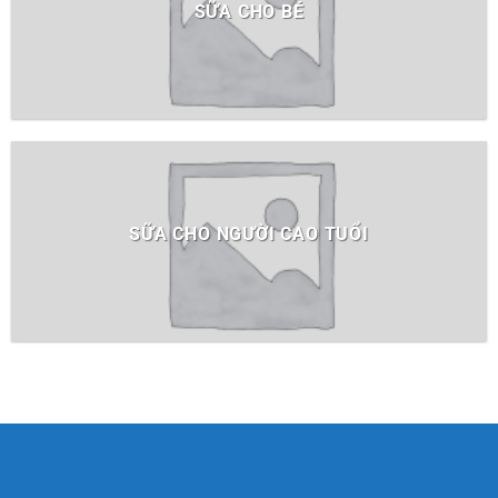
SỮA CHO BÉ
SỮA CHO NGƯỜI CAO TUỔI