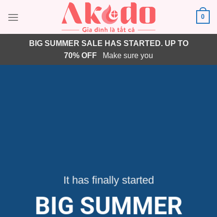
Chuyển
0
đến
nội
dung
BIG SUMMER SALE HAS STARTED. UP TO
70% OFF
Make sure you
It has finally started
BIG SUMMER