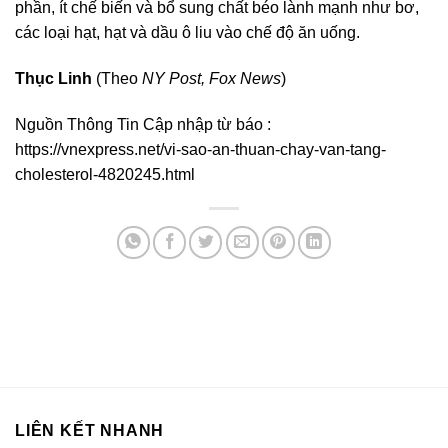
phần, ít chế biến và bổ sung chất béo lành mạnh như bơ,
các loại hạt, hạt và dầu ô liu vào chế độ ăn uống.
Thục Linh
(Theo
NY Post, Fox News
)
Nguồn Thông Tin Cập nhập từ báo :
https://vnexpress.net/vi-sao-an-thuan-chay-van-tang-
cholesterol-4820245.html
LIÊN KẾT NHANH