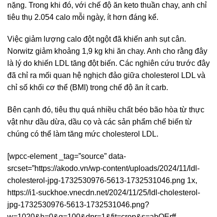
nặng. Trong khi đó, với chế độ ăn keto thuần chay, anh chỉ
tiêu thụ 2.054 calo mỗi ngày, ít hơn đáng kể.
Việc giảm lượng calo đột ngột đã khiến anh sụt cân.
Norwitz giảm khoảng 1,9 kg khi ăn chay. Anh cho rằng đây
là lý do khiến LDL tăng đột biến. Các nghiên cứu trước đây
đã chỉ ra mối quan hệ nghịch đảo giữa cholesterol LDL và
chỉ số khối cơ thể (BMI) trong chế độ ăn ít carb.
Bên cạnh đó, tiêu thụ quá nhiều chất béo bão hòa từ thực
vật như dầu dừa, dầu cọ và các sản phẩm chế biến từ
chúng có thể làm tăng mức cholesterol LDL.
[wpcc-element _tag=”source” data-
srcset=”https://akodo.vn/wp-content/uploads/2024/11/ldl-
cholesterol-jpg-1732530976-5613-1732531046.png 1x,
https://i1-suckhoe.vnecdn.net/2024/11/25/ldl-cholesterol-
jpg-1732530976-5613-1732531046.png?
w=1020&h=0&q=100&dpr=1&fit=crop&s=abOErff-