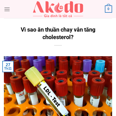
Chuyển
0
đến
nội
dung
Vì sao ăn thuần chay vẫn tăng
cholesterol?
27
Th11