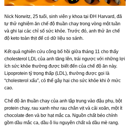
Nick Norwitz, 25 tuổi, sinh viên y khoa tại ĐH Harvard, đã
tự thử nghiệm ăn chế độ thuần chay trong vòng một tuần
và ghi lại các chỉ số sức khỏe. Trước đó, anh thử ăn chế
độ keto toàn thịt để có dữ liệu so sánh.
Kết quả nghiên cứu công bố hồi giữa tháng 11 cho thấy
cholesterol LDL của anh tăng lên, trái ngược với những lợi
ích sức khỏe thường được biết đến của chế độ ăn này.
Lipoprotein tỷ trọng thấp (LDL), thường được gọi là
“cholesterol xấu”, có thể gây hại cho sức khỏe khi ở mức
cao.
Chế độ ăn thuần chay của anh tập trung vào đậu phụ, bột
protein chay, rau xanh như rau chân vịt và cải xoăn, một ít
chocolate đen và bơ hạt mắc ca. Nguồn chất béo chính
gồm dầu mắc ca, dầu ô liu nguyên chất và dầu mè rang.