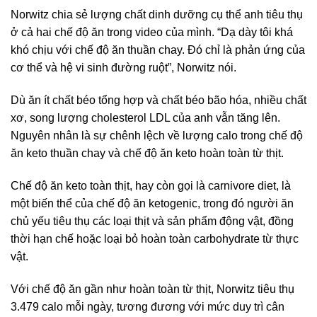
Norwitz chia sẻ lượng chất dinh dưỡng cụ thể anh tiêu thụ
ở cả hai chế độ ăn trong video của mình. “Dạ dày tôi khá
khó chịu với chế độ ăn thuần chay. Đó chỉ là phản ứng của
cơ thể và hệ vi sinh đường ruột”, Norwitz nói.
Dù ăn ít chất béo tổng hợp và chất béo bão hóa, nhiều chất
xơ, song lượng cholesterol LDL của anh vẫn tăng lên.
Nguyên nhân là sự chênh lệch về lượng calo trong chế độ
ăn keto thuần chay và chế độ ăn keto hoàn toàn từ thịt.
Chế độ ăn keto toàn thịt, hay còn gọi là carnivore diet, là
một biến thể của chế độ ăn ketogenic, trong đó người ăn
chủ yếu tiêu thụ các loại thịt và sản phẩm động vật, đồng
thời hạn chế hoặc loại bỏ hoàn toàn carbohydrate từ thực
vật.
Với chế độ ăn gần như hoàn toàn từ thịt, Norwitz tiêu thụ
3.479 calo mỗi ngày, tương đương với mức duy trì cân