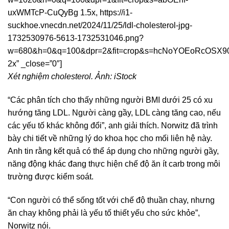
uxWMTcP-CuQyBg 1.5x, https://i1-
suckhoe.vnecdn.net/2024/11/25/ldl-cholesterol-jpg-
1732530976-5613-1732531046.png?
w=680&h=0&q=100&dpr=2&fit=crop&s=hcNoYOEoRcOSX
2x” _close=”0″]
Xét nghiệm cholesterol. Ảnh: iStock
“Các phân tích cho thấy những người BMI dưới 25 có xu
hướng tăng LDL. Người càng gầy, LDL càng tăng cao, nếu
các yếu tố khác không đổi”, anh giải thích. Norwitz đã trình
bày chi tiết về những lý do khoa học cho mối liên hệ này.
Anh tin rằng kết quả có thể áp dụng cho những người gầy,
năng động khác đang thực hiện chế độ ăn ít carb trong môi
trường được kiểm soát.
“Con người có thể sống tốt với chế độ thuần chay, nhưng
ăn chay không phải là yếu tố thiết yếu cho sức khỏe”,
Norwitz nói.