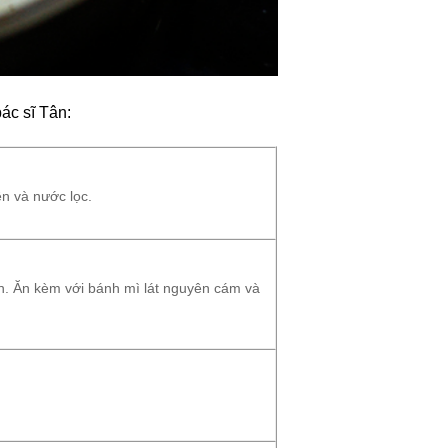
ác sĩ Tân:
ên và nước lọc.
sẵn. Ăn kèm với bánh mì lát nguyên cám và