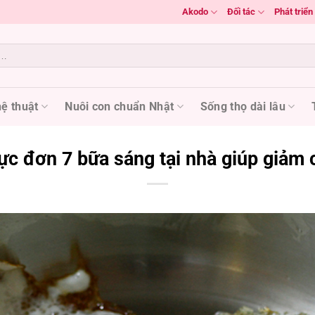
Akodo
Đối tác
Phát triể
ệ thuật
Nuôi con chuẩn Nhật
Sống thọ dài lâu
ực đơn 7 bữa sáng tại nhà giúp giảm 