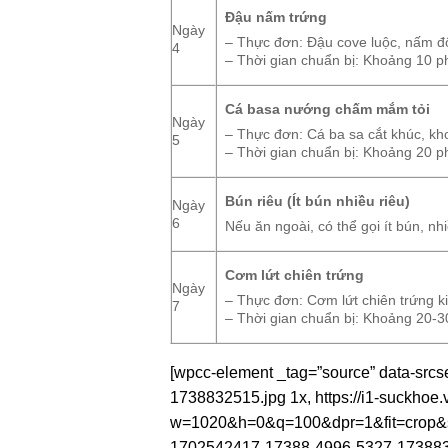
Đậu nấm trứng
Ngày
– Thực đơn: Đậu cove luộc, nấm đôn
4
– Thời gian chuẩn bị: Khoảng 10 ph
Cá basa nướng chấm mắm tỏi
Ngày
– Thực đơn: Cá ba sa cắt khúc, kho
5
– Thời gian chuẩn bị: Khoảng 20 ph
Bún riêu (Ít bún nhiều riêu)
Ngày
6
Nếu ăn ngoài, có thể gọi ít bún, nh
Cơm lứt chiên trứng
Ngày
– Thực đơn: Cơm lứt chiên trứng kiể
7
– Thời gian chuẩn bị: Khoảng 20-3
[wpcc-element _tag=”source” data-src
1738832515.jpg 1x, https://i1-suckh
w=1020&h=0&q=100&dpr=1&fit=crop&s=
1702542417-17388-4996-5327-17388