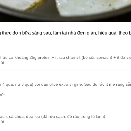
 thực đơn bữa sáng sau, làm tại nhà đơn giản, hiệu quả, theo b
ữu cơ khoảng 25g protein + ít rau chân vịt (bó xôi, spinach) + ít đá vi
út.
 4 quả, nữ 3 quả) với dầu olive extra virgine. Sau đó rắc ít mè rang 
hút
ch, cà chua, dưa leo (đã rửa sạch, để ráo trong tủ lạnh).
út.