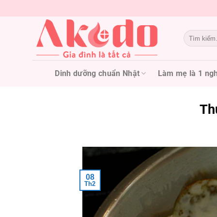
Chuyển
đến
nội
Tìm
dung
kiếm:
Dinh dưỡng chuẩn Nhật
Làm mẹ là 1 ngh
Th
08
Th2