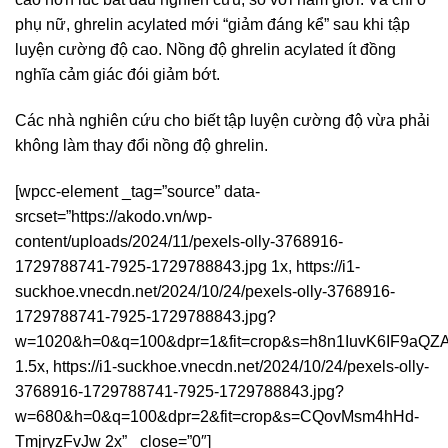
phụ nữ, ghrelin acylated mới “giảm đáng kể” sau khi tập
luyện cường độ cao. Nồng độ ghrelin acylated ít đồng
nghĩa cảm giác đói giảm bớt.
Các nhà nghiên cứu cho biết tập luyện cường độ vừa phải
không làm thay đổi nồng độ ghrelin.
[wpcc-element _tag=”source” data-
srcset=”https://akodo.vn/wp-
content/uploads/2024/11/pexels-olly-3768916-
1729788741-7925-1729788843.jpg 1x, https://i1-
suckhoe.vnecdn.net/2024/10/24/pexels-olly-3768916-
1729788741-7925-1729788843.jpg?
w=1020&h=0&q=100&dpr=1&fit=crop&s=h8n1IuvK6IF9aQZ
1.5x, https://i1-suckhoe.vnecdn.net/2024/10/24/pexels-olly-
3768916-1729788741-7925-1729788843.jpg?
w=680&h=0&q=100&dpr=2&fit=crop&s=CQovMsm4hHd-
TmjryzFvJw 2x” _close=”0″]