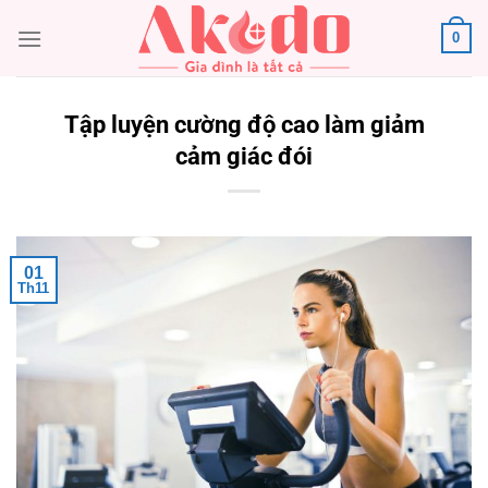
Chuyển
0
đến
nội
dung
Tập luyện cường độ cao làm giảm
cảm giác đói
01
Th11