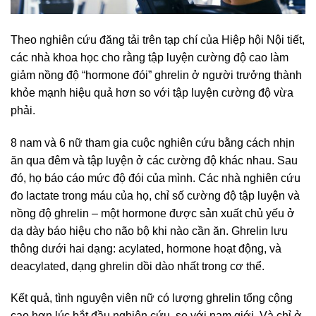
Theo nghiên cứu đăng tải trên tạp chí của Hiệp hội Nội tiết,
các nhà khoa học cho rằng tập luyện cường độ cao làm
giảm nồng độ “hormone đói” ghrelin ở người trưởng thành
khỏe mạnh hiệu quả hơn so với tập luyện cường độ vừa
phải.
8 nam và 6 nữ tham gia cuộc nghiên cứu bằng cách nhịn
ăn qua đêm và tập luyện ở các cường độ khác nhau. Sau
đó, họ báo cáo mức độ đói của mình. Các nhà nghiên cứu
đo lactate trong máu của họ, chỉ số cường độ tập luyện và
nồng độ ghrelin – một hormone được sản xuất chủ yếu ở
dạ dày báo hiệu cho não bộ khi nào cần ăn. Ghrelin lưu
thông dưới hai dạng: acylated, hormone hoạt động, và
deacylated, dạng ghrelin dồi dào nhất trong cơ thể.
Kết quả, tình nguyện viên nữ có lượng ghrelin tổng cộng
cao hơn lúc bắt đầu nghiên cứu, so với nam giới. Và chỉ ở