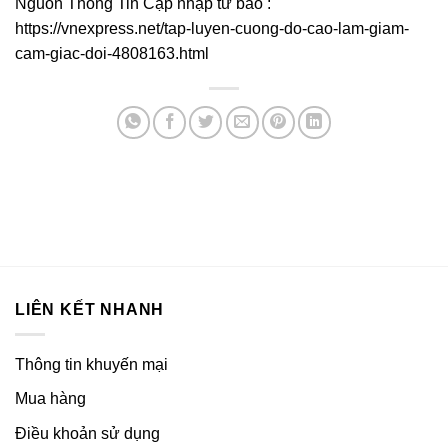
Nguồn Thông Tin Cập nhập từ báo :
https://vnexpress.net/tap-luyen-cuong-do-cao-lam-giam-
cam-giac-doi-4808163.html
LIÊN KẾT NHANH
Thông tin khuyến mại
Mua hàng
Điều khoản sử dụng