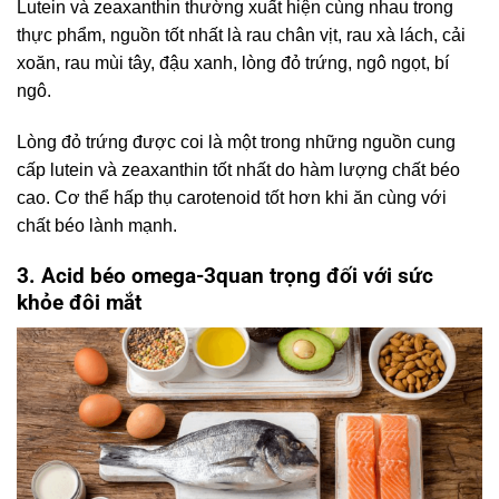
Lutein và zeaxanthin thường xuất hiện cùng nhau trong
thực phẩm, nguồn tốt nhất là rau chân vịt, rau xà lách, cải
xoăn, rau mùi tây, đậu xanh, lòng đỏ trứng, ngô ngọt, bí
ngô.
Lòng đỏ trứng được coi là một trong những nguồn cung
cấp lutein và zeaxanthin tốt nhất do hàm lượng chất béo
cao. Cơ thể hấp thụ carotenoid tốt hơn khi ăn cùng với
chất béo lành mạnh.
3. Acid béo omega-3
quan trọng đối với sức
khỏe đôi mắt