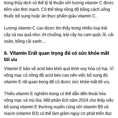
trong thủy dịch có thể tỷ lệ thuận với lượng vitamin C được
tiêm vào tĩnh mạch. Có thể tăng nồng độ bằng cách uống
thuốc bổ sung hoặc ăn thực phẩm giàu vitamin C.
Lượng vitamin C cao được tìm thấy trong nhiều loại trái
cây và rau quả như: ớt chuông, trái cây họ cam quýt, ổi, cải
xoăn, bông cải xanh…
6. Vitamin E
rất quan trọng để có sức khỏe mắt
tối ưu
Vitamin E bảo vệ acid béo khỏi quá trình oxy hóa có hại. Vì
võng mạc có nồng độ acid béo cao nên việc bổ sung đủ
vitamin E rất quan trọng để có được sức khỏe mắt tối ưu.
Thiếu vitamin E nghiêm trọng có thể dẫn đến thoái hóa
võng mạc và mù lòa. Một phân tích năm 2024 cho thấy việc
bổ sung vitamin E thường xuyên cùng với vitamin B6 và
niacin (vitamin B3) có thể làm giảm nguy cơ phát triển đục