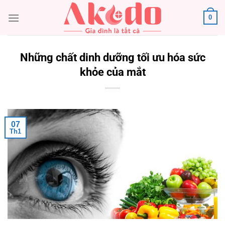
Chuyển
0
đến
nội
dung
Những chất dinh dưỡng tối ưu hóa sức
khỏe của mắt
07
Th1