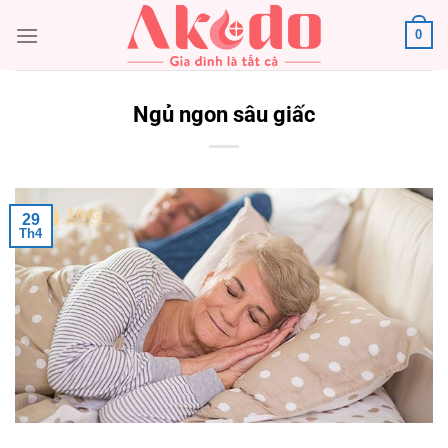
Chuyển
0
đến
nội
dung
Ngủ ngon sâu giấc
29
Th4