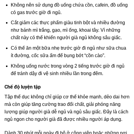
Không nên sử dụng đồ uống chứa cồn, cafein, đồ uống
có gas trước giờ đi ngủ.
Cắt giảm các thực phẩm giàu tinh bột và nhiều đường
như bánh mì trắng, gạo, mì ống, khoai tây. Vì những
chất này có thể khiến người già ngủ không sâu giấc.
Có thể ăn một bữa nhẹ trước giờ đi ngủ như sữa chua
ít đường, cốc sữa ấm để bụng bớt “cồn cào”.
Không uống nước trong vòng 2 tiếng trước giờ đi ngủ
để tránh dậy đi vệ sinh nhiều lần trong đêm.
Chế độ luyện tập
Tập thể dục không chỉ giúp cơ thể khỏe mạnh, dẻo dai hơn
mà còn giúp tăng cường trao đổi chất, giải phóng năng
lượng giúp người già dễ ngủ và ngủ sâu giấc. Đây là cách
ngủ ngon cho người già đã được nhiều người áp dụng.
Dành 30 phút mỗi ngày đi bộ ở công viên hoặc những nơi