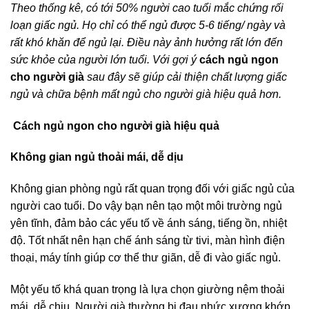
Theo thống kê, có tới 50% người cao tuổi mắc chứng rối
loạn giấc ngủ. Họ chỉ có thể ngủ được 5-6 tiếng/ ngày và
rất khó khăn để ngủ lại. Điều này ảnh hưởng rất lớn đến
sức khỏe của người lớn tuổi. Với gợi ý
cách ngủ ngon
cho người già
sau đây sẽ giúp cải thiện chất lượng giấc
ngủ và chữa bệnh mất ngủ cho người già hiệu quả hơn.
Cách ngủ ngon cho người già hiệu quả
Không gian ngủ thoải mái, dễ dịu
Không gian phòng ngủ rất quan trọng đối với giấc ngủ của
người cao tuổi. Do vậy bạn nên tạo một môi trường ngủ
yên tĩnh, đảm bảo các yếu tố về ánh sáng, tiếng ồn, nhiệt
độ. Tốt nhất nên hạn chế ánh sáng từ tivi, màn hình điện
thoại, máy tính giúp cơ thể thư giãn, dễ đi vào giấc ngủ.
Một yếu tố khá quan trọng là lựa chọn giường nệm thoải
mái, dễ chịu. Người già thường bị đau nhức xương khớp