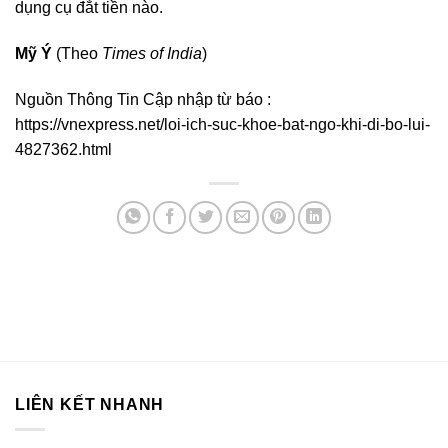
dụng cụ đắt tiền nào.
Mỹ Ý
(Theo
Times of India
)
Nguồn Thông Tin Cập nhập từ báo :
https://vnexpress.net/loi-ich-suc-khoe-bat-ngo-khi-di-bo-lui-
4827362.html
LIÊN KẾT NHANH