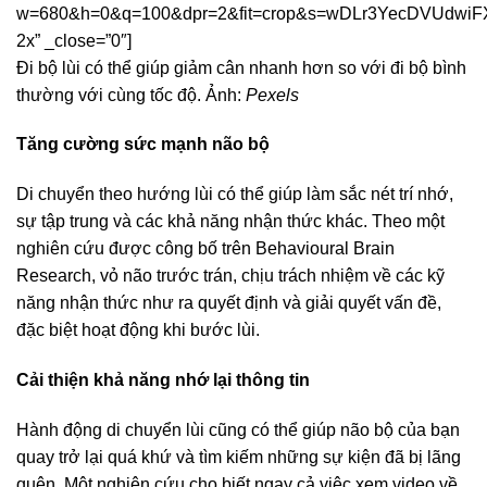
w=680&h=0&q=100&dpr=2&fit=crop&s=wDLr3YecDVUdwi
2x” _close=”0″]
Đi bộ lùi có thể giúp giảm cân nhanh hơn so với đi bộ bình
thường với cùng tốc độ. Ảnh:
Pexels
Tăng cường sức mạnh não bộ
Di chuyển theo hướng lùi có thể giúp làm sắc nét trí nhớ,
sự tập trung và các khả năng nhận thức khác. Theo một
nghiên cứu được công bố trên Behavioural Brain
Research, vỏ não trước trán, chịu trách nhiệm về các kỹ
năng nhận thức như ra quyết định và giải quyết vấn đề,
đặc biệt hoạt động khi bước lùi.
Cải thiện khả năng nhớ lại thông tin
Hành động di chuyển lùi cũng có thể giúp não bộ của bạn
quay trở lại quá khứ và tìm kiếm những sự kiện đã bị lãng
quên. Một nghiên cứu cho biết ngay cả việc xem video về