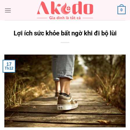
Chuyển
0
đến
nội
dung
Lợi ích sức khỏe bất ngờ khi đi bộ lùi
17
Th12