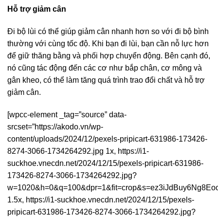
Hỗ trợ giảm cân
Đi bộ lùi có thể giúp giảm cân nhanh hơn so với đi bộ bình
thường với cùng tốc độ. Khi bạn đi lùi, bạn cần nỗ lực hơn
để giữ thăng bằng và phối hợp chuyển động. Bên cạnh đó,
nó cũng tác động đến các cơ như bắp chân, cơ mông và
gân kheo, có thể làm tăng quá trình trao đổi chất và hỗ trợ
giảm cân.
[wpcc-element _tag=”source” data-
srcset=”https://akodo.vn/wp-
content/uploads/2024/12/pexels-pripicart-631986-173426-
8274-3066-1734264292.jpg 1x, https://i1-
suckhoe.vnecdn.net/2024/12/15/pexels-pripicart-631986-
173426-8274-3066-1734264292.jpg?
w=1020&h=0&q=100&dpr=1&fit=crop&s=ez3iJdBuy6Ng8Eo
1.5x, https://i1-suckhoe.vnecdn.net/2024/12/15/pexels-
pripicart-631986-173426-8274-3066-1734264292.jpg?