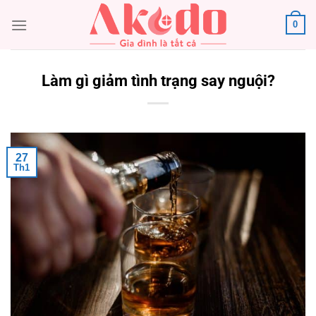
Chuyển
0
đến
nội
dung
Làm gì giảm tình trạng say nguội?
27
Th1