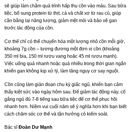
sẽ giúp làm chậm quá trình hấp thụ cồn vào máu. Sau bữa
tiệc, bổ sung protein từ thịt, cá và chất xơ từ rau củ, giúp
cân bằng lại năng lượng, giảm mệt mỏi và bảo vệ gan
trước tác động của cồn.
Cơ thể chỉ có thể chuyển hóa một lượng nhỏ cồn mỗi giờ,
khoảng 7g cồn – tương đương một đơn vị cồn (khoảng
350 ml bia, 150 ml rượu vang hoặc 45 ml rượu mạnh).
Việc uống quá nhanh hoặc quá nhiều trong thời gian ngắn
khiến gan không kịp xử lý, làm tăng nguy cơ say nguội.
Cồn cũng làm gián đoạn chu kỳ giấc ngủ, khiến bạn cảm
thấy kiệt sức vào ngày hôm sau. Để giảm tác động này, cố
gắng ngủ đủ 7-8 tiếng sau bữa tiệc để cơ thể phục hồi
nhanh hơn. Niềm vui cuối năm sẽ ý nghĩa hơn khi bạn biết
cách chăm sóc cơ thể và tận hưởng có kiểm soát.
Bác sĩ
Đoàn Dư Mạnh