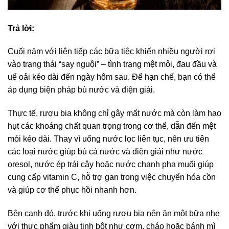
Trả lời:
Cuối năm với liên tiếp các bữa tiệc khiến nhiều người rơi
vào trạng thái “say nguội” – tình trạng mệt mỏi, đau đầu và
uể oải kéo dài đến ngày hôm sau. Để hạn chế, bạn có thể
áp dụng biện pháp bù nước và điện giải.
Thực tế, rượu bia không chỉ gây mất nước mà còn làm hao
hụt các khoáng chất quan trọng trong cơ thể, dẫn đến mệt
mỏi kéo dài. Thay vì uống nước lọc liên tục, nên ưu tiên
các loại nước giúp bù cả nước và điện giải như nước
oresol, nước ép trái cây hoặc nước chanh pha muối giúp
cung cấp vitamin C, hỗ trợ gan trong việc chuyển hóa cồn
và giúp cơ thể phục hồi nhanh hơn.
Bên cạnh đó, trước khi uống rượu bia nên ăn một bữa nhẹ
với thực phẩm giàu tinh bột như cơm, cháo hoặc bánh mì