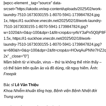
[wpcc-element _tag=”source” data-
srcset=”https://akodo.vn/wp-content/uploads/2025/02/work-
laundry-7510-1673030155-1-8070-5941-1739847824.jpg
1x, https://i1-suckhoe.vnecdn.net/2025/02/18/work-laundry-
7510-1673030155-1-8070-5941-1739847824.jpg?
w=1020&h=0&q=100&dpr=1&fit=crop&s=yrfoY3aPn5Q0jP8
1.5x, https://i1-suckhoe.vnecdn.net/2025/02/18/work-
laundry-7510-1673030155-1-8070-5941-1739847824.jpg?
w=680&h=0&q=100&dpr=2&fit=crop&s=HOvqAuPNNr7HZ2
2x” _close=”0″]
Mầm bệnh từ vi khuẩn, virus – thứ ta không thể nhìn thấy –
có thể bám trên quần áo và đồ dùng, rất nguy hiểm. Ảnh:
Freepik
Bác sĩ
Lê Văn Thiệu
Khoa Nhiễm khuẩn tổng hợp, Bệnh viện Bệnh Nhiệt đới
Trung ương