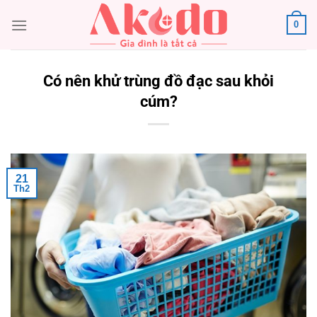
Chuyển
0
đến
nội
dung
Có nên khử trùng đồ đạc sau khỏi
cúm?
21
Th2