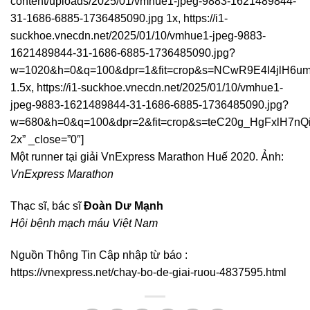
content/uploads/2025/01/vmhue1-jpeg-9883-1621489844-
31-1686-6885-1736485090.jpg 1x, https://i1-
suckhoe.vnecdn.net/2025/01/10/vmhue1-jpeg-9883-
1621489844-31-1686-6885-1736485090.jpg?
w=1020&h=0&q=100&dpr=1&fit=crop&s=NCwR9E4I4jlH6u
1.5x, https://i1-suckhoe.vnecdn.net/2025/01/10/vmhue1-
jpeg-9883-1621489844-31-1686-6885-1736485090.jpg?
w=680&h=0&q=100&dpr=2&fit=crop&s=teC20g_HgFxlH7nQ
2x” _close=”0″]
Một runner tại giải VnExpress Marathon Huế 2020. Ảnh:
VnExpress Marathon
Thạc sĩ, bác sĩ
Đoàn Dư Mạnh
Hội bệnh mạch máu Việt Nam
Nguồn Thông Tin Cập nhập từ báo :
https://vnexpress.net/chay-bo-de-giai-ruou-4837595.html