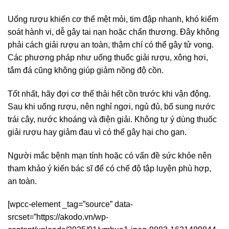
Uống rượu khiến cơ thể mệt mỏi, tim đập nhanh, khó kiểm
soát hành vi, dễ gây tai nạn hoặc chấn thương. Đây không
phải cách giải rượu an toàn, thậm chí có thể gây tử vong.
Các phương pháp như uống thuốc giải rượu, xông hơi,
tắm đá cũng không giúp giảm nồng độ cồn.
Tốt nhất, hãy đợi cơ thể thải hết cồn trước khi vận động.
Sau khi uống rượu, nên nghỉ ngơi, ngủ đủ, bổ sung nước
trái cây, nước khoáng và điện giải. Không tự ý dùng thuốc
giải rượu hay giảm đau vì có thể gây hại cho gan.
Người mắc bệnh mạn tính hoặc có vấn đề sức khỏe nên
tham khảo ý kiến bác sĩ để có chế độ tập luyện phù hợp,
an toàn.
[wpcc-element _tag=”source” data-
srcset=”https://akodo.vn/wp-