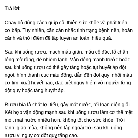
Trả lời:
Chạy bộ đúng cách giúp cải thiện sức khỏe và phát triển
cơ bắp. Tuy nhiên, cần cân nhắc tình trạng bệnh nền, hoàn
cảnh và thời điểm để tập luyện an toàn, hiệu quả.
Sau khi uống rượu, mạch máu giãn, máu cô đặc, lỗ chân
lông mở rộng, dễ nhiễm lạnh. Vận động mạnh trước hoặc
sau khi uống rượu có thể gây tăng hoặc tụt huyết áp đột
ngột, hình thành cục máu đông, dẫn đến đột quỵ, nhồi máu
cơ tim, xuất huyết não, đặc biệt nguy hiểm với người từng
đột quỵ hoặc tăng huyết áp.
Rượu bia là chất lợi tiểu, gây mất nước, rối loạn điện giải.
Kết hợp vận động mạnh sau khi uống rượu làm cơ thể mệt
mỏi, mất nước nhiều hơn, không tốt cho sức khỏe. Trời
lạnh, giao mùa, không nên tập ngoài trời sau khi uống
rượu vì nguy cơ đột quỵ tăng cao.