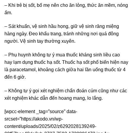
– Khi trẻ bị sốt, bố mẹ nên cho ăn lỏng, thức ăn mềm, nóng
ấm.
– Sát khuẩn, vệ sinh hầu họng, giữ vệ sinh răng miệng
hàng ngày. Đeo khẩu trang, tránh những nơi quá đông
người. Vệ sinh tay thường xuyên.
– Phụ huynh không tự ý mua thuốc kháng sinh liều cao
hay lạm dụng thuốc hạ sốt. Thuốc hạ sốt phổ biến hiện nay
là paracetamol, khoảng cách giữa hai lần uống thuốc từ 4
đến 6 giờ.
– Không tự ý gọi xét nghiệm chẩn đoán cúm cũng như các
xét nghiệm khác dẫn đến hoang mang, lo lắng.
[wpcc-element _tag=”source” data-
srcset=”https://akodo.vn/wp-
content/uploads/2025/02/z6292028139249-