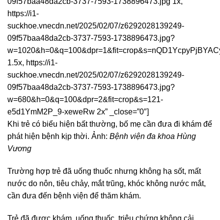
09f57baa48da2cb-3737-7593-1738896473.jpg 1x,
https://i1-
suckhoe.vnecdn.net/2025/02/07/z6292028139249-
09f57baa48da2cb-3737-7593-1738896473.jpg?
w=1020&h=0&q=100&dpr=1&fit=crop&s=nQD1YcpyPjBYA
1.5x, https://i1-
suckhoe.vnecdn.net/2025/02/07/z6292028139249-
09f57baa48da2cb-3737-7593-1738896473.jpg?
w=680&h=0&q=100&dpr=2&fit=crop&s=121-
e5d1YmM2P_9-xeweRw 2x” _close=”0″]
Khi trẻ có biểu hiện bất thường, bố mẹ cần đưa đi khám để
phát hiện bệnh kịp thời. Ảnh:
Bệnh viện đa khoa Hùng
Vương
Trường hợp trẻ đã uống thuốc nhưng không hạ sốt, mất
nước do nôn, tiêu chảy, mắt trũng, khóc không nước mắt,
cần đưa đến bệnh viện để thăm khám.
Trẻ đã được khám, uống thuốc, triệu chứng không cải