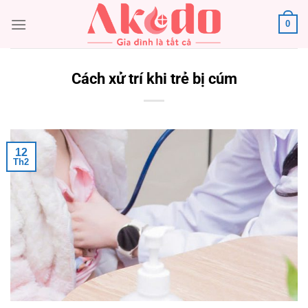
Chuyển
0
đến
nội
dung
Cách xử trí khi trẻ bị cúm
12
Th2