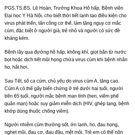
PGS.TS.BS. Lê Hoàn, Trưởng Khoa Hô hấp, Bệnh viện
Đại học Y Hà Nội, cho biết thời tiết lạnh tạo điều kiện cho
virus phát triển, tấn công cơ thể, làm tăng nguy cơ mắc
cúm, đặc biệt ở người già, trẻ nhỏ và người có sức đề
kháng kém.
Bệnh lây qua đường hô hấp, không khí, giọt bắn từ nước
bọt hoặc dịch tiết mũi họng chứa virus cúm khi bệnh nhân
ho, hắt hơi.
Sau Tết, số ca cúm, chủ yếu do virus cúm A, tăng cao.
Cúm A có thể gây biến chứng ở trẻ dưới hai tuổi, người
trên 65 tuổi, người mắc bệnh mạn tính (hen, viêm phế
quản mạn) hoặc suy giảm miễn dịch (HIV, ghép tạng, bệnh
khớp dùng thuốc chống viêm).
Người nhiễm cúm thường sốt, ớn lạnh, ho, đau họng,
nghẹt mũi, đau cơ, đau đầu, mệt mỏi. Trẻ em có thể nôn