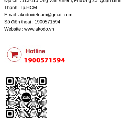
Địa chỉ : 113-115 Ung Văn Khiêm, Phường 25, Quận Bình
Thạnh, Tp.HCM
Email:
akodovietnam@gmail.com
Số điện thoại : 1900571594
Website : www.akodo.vn