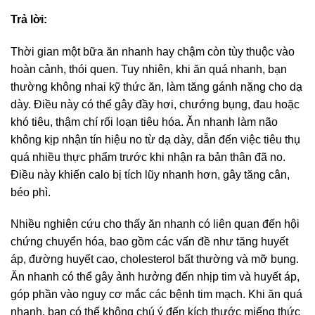
Trả lời:
Thời gian một bữa ăn nhanh hay chậm còn tùy thuộc vào
hoàn cảnh, thói quen. Tuy nhiên, khi ăn quá nhanh, bạn
thường không nhai kỹ thức ăn, làm tăng gánh nặng cho dạ
dày. Điều này có thể gây đầy hơi, chướng bụng, đau hoặc
khó tiêu, thậm chí rối loạn tiêu hóa. Ăn nhanh làm não
không kịp nhận tín hiệu no từ dạ dày, dẫn đến việc tiêu thụ
quá nhiều thực phẩm trước khi nhận ra bản thân đã no.
Điều này khiến calo bị tích lũy nhanh hơn, gây tăng cân,
béo phì.
Nhiều nghiên cứu cho thấy ăn nhanh có liên quan đến hội
chứng chuyển hóa, bao gồm các vấn đề như tăng huyết
áp, đường huyết cao, cholesterol bất thường và mỡ bụng.
Ăn nhanh có thể gây ảnh hưởng đến nhịp tim và huyết áp,
góp phần vào nguy cơ mắc các bệnh tim mạch. Khi ăn quá
nhanh, bạn có thể không chú ý đến kích thước miếng thức