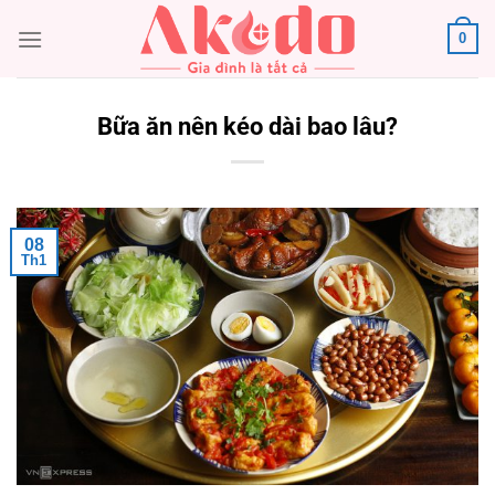
Chuyển
0
đến
nội
dung
Bữa ăn nên kéo dài bao lâu?
08
Th1