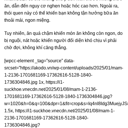
ăn, dẫn đến nguy cơ nghẹn hoặc hóc cao hơn. Ngoài ra,
thói quen này có thể khiến bạn không tận hưởng bữa ăn
thoải mái, ngon miệng.
Tuy nhiên, ăn quá chậm khiến món ăn không còn ngon, do
bị nguội, nát hoặc khiến người đối diện khó chịu vì phải
chờ đợi, không khí căng thẳng.
[wpcc-element _tag=”source” data-
srcset=”https://akodo.vn/wp-content/uploads/2025/01/mam-
1-2136-1701681169-17362616-5128-1840-
1736304846.jpg 1x, https://i1-
suckhoe.vnecdn.net/2025/01/08/mam-1-2136-
1701681169-17362616-5128-1840-1736304846.jpg?
w=1020&h=0&q=100&dpr=1&fit=crop&s=Iq4nI8Idg3MuejyJ
1.5x, https://i1-suckhoe.vnecdn.net/2025/01/08/mam-1-
2136-1701681169-17362616-5128-1840-
1736304846.jpg?