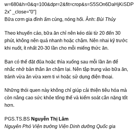
w=680&h=0&q=100&dpr=2&fit=crop&s=S5SOn6DaHjKiSD
2x” _close=”0″]
Bữa cơm gia đình ấm cúng, nóng hổi. Ảnh:
Bùi Thủy
Theo khuyến cáo, bữa ăn chỉ nên kéo dài từ 20 đến 30
phút, không nên quá nhanh hoặc chậm. Nên nhai kỹ trước
khi nuốt, ít nhất 20-30 lần cho mỗi miếng thức ăn.
Bạn có thể đặt đũa hoặc thìa xuống sau mỗi lần ăn để
nhắc nhở bản thân ăn chậm lại. Nên tập trung vào bữa ăn,
tránh vừa ăn vừa xem ti vi hoặc sử dụng điện thoại.
Những thói quen này không chỉ giúp cải thiện tiêu hóa mà
còn nâng cao sức khỏe tổng thể và kiểm soát cân nặng tốt
hơn.
PGS.TS.BS
Nguyễn Thị Lâm
Nguyên Phó Viện trưởng Viện Dinh dưỡng Quốc gia