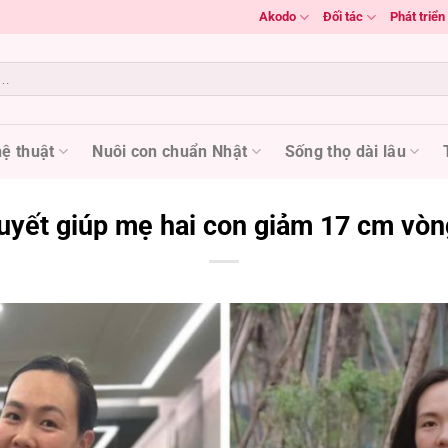
Akodo
Đối tác
Phát triể
ệ thuật
Nuôi con chuẩn Nhật
Sống thọ dài lâu
quyết giúp mẹ hai con giảm 17 cm vòn