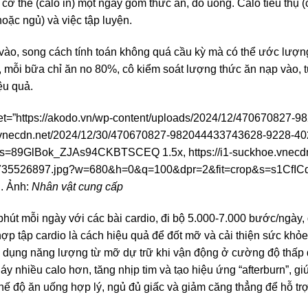
ơ thể (calo in) một ngày gồm thức ăn, đồ uống. Calo tiêu thụ (ca
hoặc ngủ) và việc tập luyện.
p vào, song cách tính toán không quá cầu kỳ mà có thể ước lư
 mỗi bữa chỉ ăn no 80%, cô kiểm soát lượng thức ăn nạp vào, từ 
ệu quả.
set=”https://akodo.vn/wp-content/uploads/2024/12/470670827
oe.vnecdn.net/2024/12/30/470670827-982044433743628-9228-4
=89GlBok_ZJAs94CKBTSCEQ 1.5x, https://i1-suckhoe.vnecdn
35526897.jpg?w=680&h=0&q=100&dpr=2&fit=crop&s=s1CfICq
n. Ảnh:
Nhân vật cung cấp
hút mỗi ngày với các bài cardio, đi bộ 5.000-7.000 bước/ngày,
hợp tập cardio là cách hiệu quả để đốt mỡ và cải thiện sức khỏ
ử dụng năng lượng từ mỡ dự trữ khi vận động ở cường độ thấp đế
áy nhiều calo hơn, tăng nhịp tim và tạo hiệu ứng “afterburn”, gi
 chế độ ăn uống hợp lý, ngủ đủ giấc và giảm căng thẳng để hỗ tr