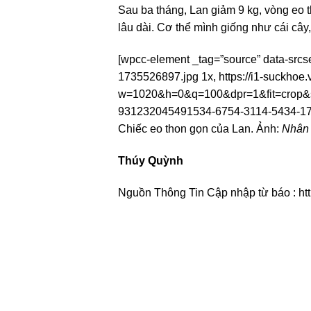
Sau ba tháng, Lan giảm 9 kg, vòng eo 
lâu dài. Cơ thể mình giống như cái câ
[wpcc-element _tag=”source” data-src
1735526897.jpg 1x, https://i1-suckh
w=1020&h=0&q=100&dpr=1&fit=crop&s=
931232045491534-6754-3114-5434-17
Chiếc eo thon gọn của Lan. Ảnh:
Nhân 
Thúy Quỳnh
Nguồn Thông Tin Cập nhập từ báo : ht