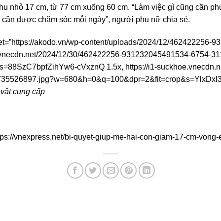
thu nhỏ 17 cm, từ 77 cm xuống 60 cm. “Làm việc gì cũng cần ph
y, cần được chăm sóc mỗi ngày”, người phụ nữ chia sẻ.
set=”https://akodo.vn/wp-content/uploads/2024/12/462422256
oe.vnecdn.net/2024/12/30/462422256-931232045491534-6754-3
88SzC7bpfZihYw6-cVxznQ 1.5x, https://i1-suckhoe.vnecdn.n
35526897.jpg?w=680&h=0&q=100&dpr=2&fit=crop&s=YlxDxl3
vật cung cấp
tps://vnexpress.net/bi-quyet-giup-me-hai-con-giam-17-cm-vong