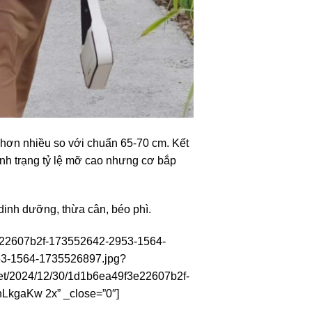
 hơn nhiều so với chuẩn 65-70 cm. Kết
ình trạng tỷ lệ mỡ cao nhưng cơ bắp
dinh dưỡng, thừa cân, béo phì.
f3e22607b2f-173552642-2953-1564-
953-1564-1735526897.jpg?
et/2024/12/30/1d1b6ea49f3e22607b2f-
kgaKw 2x” _close=”0″]