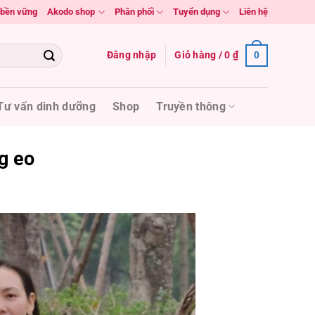
n bền vững
Akodo shop
Phân phối
Tuyển dụng
Liên hệ
Đăng nhập
Giỏ hàng /
0
₫
0
Tư vấn dinh dưỡng
Shop
Truyền thông
g eo