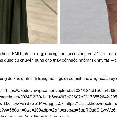
 chỉ số BMI bình thường, nhưng Lan lại có vòng eo 77 cm – cao
 dụng cụ chuyên dụng cho thấy cô thuộc nhóm “skinny fat” – t
dùng để xác định tình trạng một người có bình thường hoặc suy 
set=”https://akodo.vn/wp-content/uploads/2024/12/1d1b6ea49
oe.vnecdn.net/2024/12/30/1d1b6ea49f3e22607b2f-173552642-2
BX_EyzFxYd2Sp1l4Fd-jqg 1.5x, https://i1-suckhoe.vnecdn.n
pg?w=680&h=0&q=100&dpr=2&fit=crop&s=6qpROqdCj1vwVz6nL
 khi giảm cân. Ảnh:
Nhân vật cung cấp