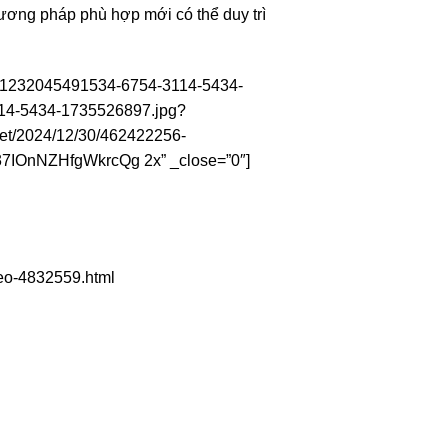
ương pháp phù hợp mới có thể duy trì
-931232045491534-6754-3114-5434-
114-5434-1735526897.jpg?
et/2024/12/30/462422256-
7IOnNZHfgWkrcQg 2x” _close=”0″]
-eo-4832559.html