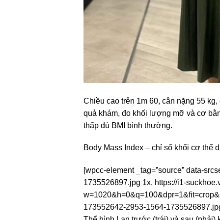
Chiều cao trên 1m 60, cân nặng 55 kg,
quả khám, đo khối lượng mỡ và cơ bằng
thấp dù BMI bình thường.
Body Mass Index – chỉ số khối cơ thể 
[wpcc-element _tag=”source” data-src
1735526897.jpg 1x, https://i1-suckh
w=1020&h=0&q=100&dpr=1&fit=crop&s=
173552642-2953-1564-1735526897.j
Thể hình Lan trước (trái) và sau (phải)