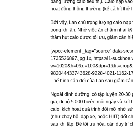
bằng lượng calo tiêu thụ. Calo nạp vào c
hoạt động thông thường (kể cả hít thở 
Bởi vậy, Lan chú trọng lượng calo nạ
trong khi ăn. Nhờ việc ăn chậm nhai kỹ,
thâm hụt calo được tối ưu, giảm cân hi
[wpcc-element _tag=”source” data-src
1735526897.jpg 1x, https://i1-suckh
w=1020&h=0&q=100&dpr=1&fit=crop&s
982044433743628-9228-4021-1162-17
Thể hình cân đối của Lan sau giảm câ
Ngoài dinh dưỡng, cô tập luyện 20-30 p
gia, đi bộ 5.000 bước mỗi ngày và kết 
calo, kích hoạt quá trình đốt mỡ nhờ s
(như chạy bộ, đạp xe, hoặc HIIT) đốt ch
sau khi tập. Để tối ưu hóa, cần duy trì