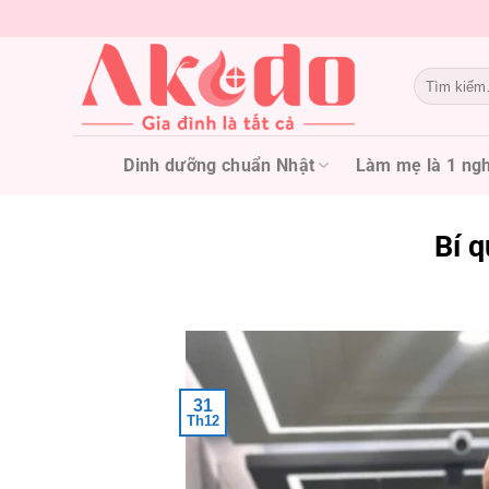
Chuyển
đến
nội
Tìm
dung
kiếm:
Dinh dưỡng chuẩn Nhật
Làm mẹ là 1 ngh
Bí 
31
Th12