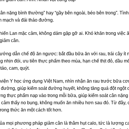
cân nặng bình thường” hay “gầy bên ngoài, béo bên trong”. Tìn
m mạch và đái tháo đường.
khiến Lan mặc cảm, không dám gặp gỡ ai. Khó khăn trong việc ă
 giảm cân.
ng dẫn chế độ ăn ngược: bắt đầu bữa ăn với rau, trái cây ít ngọt,
g nhịn đói, ưu tiên thực phẩm theo mùa, hạn chế thịt đỏ, dầu mỡ
táo, cam, quýt.
viện Y học ứng dụng Việt Nam, nhìn nhận ăn rau trước bữa cơm
bột đường, giúp kiểm soát đường huyết, không tăng quá đột ngột
ợng thực phẩm nạp vào trong mỗi bữa, giúp kiểm soát cân nặng 
g cảm thấy no bụng, không muốn ăn nhiều hơn sau đó. Từ đây, 
ong thức ăn một cách tốt hơn.
ủa mọi phương pháp giảm cân là thâm hụt calo, tức là lượng ca