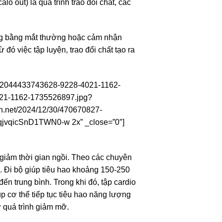
lo out) là quá trình trao đổi chất, các
ợng bằng mắt thường hoặc cảm nhận
đó việc tập luyện, trao đổi chất tạo ra
-982044433743628-9228-4021-1162-
021-1162-1735526897.jpg?
.net/2024/12/30/470670827-
jvqicSnD1TWN0-w 2x” _close=”0″]
 giảm thời gian ngồi. Theo các chuyên
e. Đi bộ giúp tiêu hao khoảng 150-250
n trung bình. Trong khi đó, tập cardio
úp cơ thể tiếp tục tiêu hao năng lượng
ợ quá trình giảm mỡ.