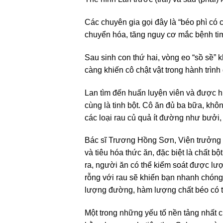
Các chuyên gia gọi đây là “béo phì có 
chuyển hóa, tăng nguy cơ mắc bệnh ti
Sau sinh con thứ hai, vòng eo “sồ sề” 
càng khiến cô chật vật trong hành trình
Lan tìm đến huấn luyện viên và được hướ
cùng là tinh bột. Cô ăn đủ ba bữa, khôn
các loại rau củ quả ít đường như bưởi, 
Bác sĩ Trương Hồng Sơn, Viện trưởng 
và tiêu hóa thức ăn, đặc biệt là chất 
ra, người ăn có thể kiểm soát được lư
rỗng với rau sẽ khiến bạn nhanh chón
lượng đường, hàm lượng chất béo có tr
Một trong những yếu tố nền tảng nhất c