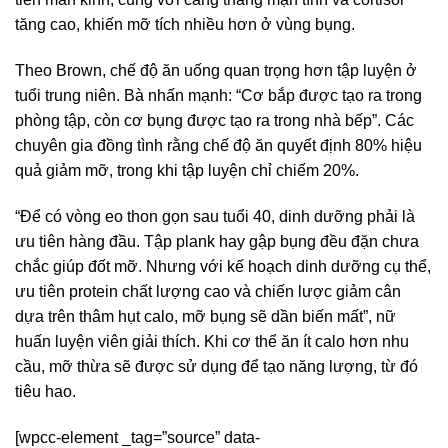
tăng cao, khiến mỡ tích nhiều hơn ở vùng bụng.
Theo Brown, chế độ ăn uống quan trọng hơn tập luyện ở
tuổi trung niên. Bà nhấn mạnh: “Cơ bắp được tạo ra trong
phòng tập, còn cơ bụng được tạo ra trong nhà bếp”. Các
chuyên gia đồng tình rằng chế độ ăn quyết định 80% hiệu
quả giảm mỡ, trong khi tập luyện chỉ chiếm 20%.
“Để có vòng eo thon gọn sau tuổi 40, dinh dưỡng phải là
ưu tiên hàng đầu. Tập plank hay gập bụng đều đặn chưa
chắc giúp đốt mỡ. Nhưng với kế hoạch dinh dưỡng cụ thể,
ưu tiên protein chất lượng cao và chiến lược giảm cân
dựa trên thâm hụt calo, mỡ bụng sẽ dần biến mất”, nữ
huấn luyện viên giải thích. Khi cơ thể ăn ít calo hơn nhu
cầu, mỡ thừa sẽ được sử dụng để tạo năng lượng, từ đó
tiêu hao.
[wpcc-element _tag=”source” data-