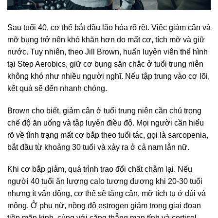
Sau tuổi 40, cơ thể bắt đầu lão hóa rõ rệt. Việc giảm cân và
mỡ bụng trở nên khó khăn hơn do mất cơ, tích mỡ và giữ
nước. Tuy nhiên, theo Jill Brown, huấn luyện viên thể hình
tại Step Aerobics, giữ cơ bụng săn chắc ở tuổi trung niên
không khó như nhiều người nghĩ. Nếu tập trung vào cơ lõi,
kết quả sẽ đến nhanh chóng.
Brown cho biết, giảm cân ở tuổi trung niên cần chú trọng
chế độ ăn uống và tập luyện điều độ. Mọi người cần hiểu
rõ về tình trạng mất cơ bắp theo tuổi tác, gọi là sarcopenia,
bắt đầu từ khoảng 30 tuổi và xảy ra ở cả nam lẫn nữ.
Khi cơ bắp giảm, quá trình trao đổi chất chậm lại. Nếu
người 40 tuổi ăn lượng calo tương đương khi 20-30 tuổi
nhưng ít vận động, cơ thể sẽ tăng cân, mỡ tích tụ ở đùi và
mông. Ở phụ nữ, nồng độ estrogen giảm trong giai đoạn
tiền mãn kinh, cùng với căng thẳng mạn tính và cortisol