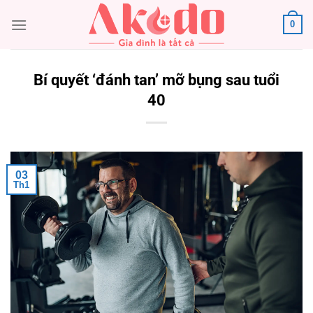
Chuyển
0
đến
nội
dung
Bí quyết ‘đánh tan’ mỡ bụng sau tuổi
40
03
Th1