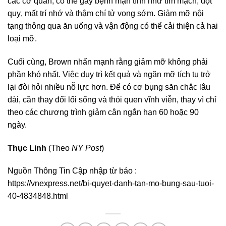
các cơ quan, có thể gây bệnh mạn tính như tim mạch, đột
quỵ, mất trí nhớ và thậm chí tử vong sớm. Giảm mỡ nội
tạng thông qua ăn uống và vận động có thể cải thiện cả hai
loại mỡ.
Cuối cùng, Brown nhấn mạnh rằng giảm mỡ không phải
phần khó nhất. Việc duy trì kết quả và ngăn mỡ tích tụ trở
lại đòi hỏi nhiều nỗ lực hơn. Để có cơ bụng săn chắc lâu
dài, cần thay đổi lối sống và thói quen vĩnh viễn, thay vì chỉ
theo các chương trình giảm cân ngắn hạn 60 hoặc 90
ngày.
Thục Linh
(Theo
NY Post
)
Nguồn Thông Tin Cập nhập từ báo :
https://vnexpress.net/bi-quyet-danh-tan-mo-bung-sau-tuoi-
40-4834848.html