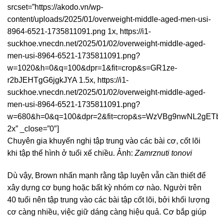
srcset=”https://akodo.vn/wp-
content/uploads/2025/01/overweight-middle-aged-men-usi-
8964-6521-1735811091.png 1x, https://i1-
suckhoe.vnecdn.net/2025/01/02/overweight-middle-aged-
men-usi-8964-6521-1735811091.png?
w=1020&h=0&q=100&dpr=1&fit=crop&s=GR1ze-
r2bJEHTgG6jgkJYA 1.5x, https://i1-
suckhoe.vnecdn.net/2025/01/02/overweight-middle-aged-
men-usi-8964-6521-1735811091.png?
w=680&h=0&q=100&dpr=2&fit=crop&s=WzVBg9nwNL2gE
2x” _close=”0″]
Chuyên gia khuyến nghị tập trung vào các bài cơ, cốt lõi
khi tập thể hình ở tuổi xế chiều. Ảnh:
Zamrznuti tonovi
Dù vậy, Brown nhấn mạnh rằng tập luyện vẫn cần thiết để
xây dựng cơ bụng hoặc bất kỳ nhóm cơ nào. Người trên
40 tuổi nên tập trung vào các bài tập cốt lõi, bởi khối lượng
cơ càng nhiều, việc giữ dáng càng hiệu quả. Cơ bắp giúp