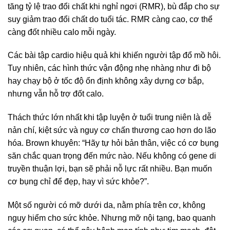
tăng tỷ lệ trao đổi chất khi nghỉ ngơi (RMR), bù đắp cho sự
suy giảm trao đổi chất do tuổi tác. RMR càng cao, cơ thể
càng đốt nhiều calo mỗi ngày.
Các bài tập cardio hiệu quả khi khiến người tập đổ mồ hôi.
Tuy nhiên, các hình thức vận động nhẹ nhàng như đi bộ
hay chạy bộ ở tốc độ ổn định không xây dựng cơ bắp,
nhưng vẫn hỗ trợ đốt calo.
Thách thức lớn nhất khi tập luyện ở tuổi trung niên là dễ
nản chí, kiệt sức và nguy cơ chấn thương cao hơn do lão
hóa. Brown khuyên: “Hãy tự hỏi bản thân, việc có cơ bụng
săn chắc quan trọng đến mức nào. Nếu không có gene di
truyền thuận lợi, bạn sẽ phải nỗ lực rất nhiều. Bạn muốn
cơ bụng chỉ để đẹp, hay vì sức khỏe?”.
Một số người có mỡ dưới da, nằm phía trên cơ, không
nguy hiểm cho sức khỏe. Nhưng mỡ nội tạng, bao quanh