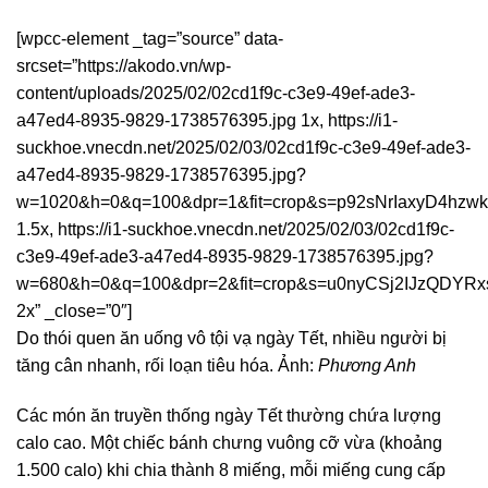
[wpcc-element _tag=”source” data-
srcset=”https://akodo.vn/wp-
content/uploads/2025/02/02cd1f9c-c3e9-49ef-ade3-
a47ed4-8935-9829-1738576395.jpg 1x, https://i1-
suckhoe.vnecdn.net/2025/02/03/02cd1f9c-c3e9-49ef-ade3-
a47ed4-8935-9829-1738576395.jpg?
w=1020&h=0&q=100&dpr=1&fit=crop&s=p92sNrIaxyD4hzw
1.5x, https://i1-suckhoe.vnecdn.net/2025/02/03/02cd1f9c-
c3e9-49ef-ade3-a47ed4-8935-9829-1738576395.jpg?
w=680&h=0&q=100&dpr=2&fit=crop&s=u0nyCSj2IJzQDYR
2x” _close=”0″]
Do thói quen ăn uống vô tội vạ ngày Tết, nhiều người bị
tăng cân nhanh, rối loạn tiêu hóa. Ảnh:
Phương Anh
Các món ăn truyền thống ngày Tết thường chứa lượng
calo cao. Một chiếc bánh chưng vuông cỡ vừa (khoảng
1.500 calo) khi chia thành 8 miếng, mỗi miếng cung cấp