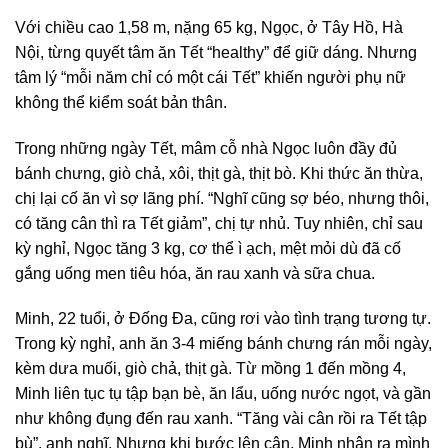
Với chiều cao 1,58 m, nặng 65 kg, Ngọc, ở Tây Hồ, Hà
Nội, từng quyết tâm ăn Tết “healthy” để giữ dáng. Nhưng
tâm lý “mỗi năm chỉ có một cái Tết” khiến người phụ nữ
không thể kiểm soát bản thân.
Trong những ngày Tết, mâm cỗ nhà Ngọc luôn đầy đủ
bánh chưng, giò chả, xôi, thịt gà, thịt bò. Khi thức ăn thừa,
chị lại cố ăn vì sợ lãng phí. “Nghĩ cũng sợ béo, nhưng thôi,
có tăng cân thì ra Tết giảm”, chị tự nhủ. Tuy nhiên, chỉ sau
kỳ nghỉ, Ngọc tăng 3 kg, cơ thể ì ạch, mệt mỏi dù đã cố
gắng uống men tiêu hóa, ăn rau xanh và sữa chua.
Minh, 22 tuổi, ở Đống Đa, cũng rơi vào tình trạng tương tự.
Trong kỳ nghỉ, anh ăn 3-4 miếng bánh chưng rán mỗi ngày,
kèm dưa muối, giò chả, thịt gà. Từ mồng 1 đến mồng 4,
Minh liên tục tụ tập bạn bè, ăn lẩu, uống nước ngọt, và gần
như không đụng đến rau xanh. “Tăng vài cân rồi ra Tết tập
bù”, anh nghĩ. Nhưng khi bước lên cân, Minh nhận ra mình