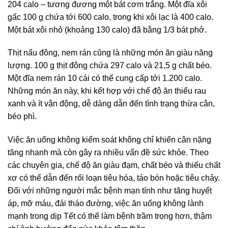
204 calo – tương đương một bát cơm trắng. Một đĩa xôi
gấc 100 g chứa tới 600 calo, trong khi xôi lạc là 400 calo.
Một bát xôi nhỏ (khoảng 130 calo) đã bằng 1/3 bát phở.
Thịt nấu đông, nem rán cũng là những món ăn giàu năng
lượng. 100 g thịt đông chứa 297 calo và 21,5 g chất béo.
Một đĩa nem rán 10 cái có thể cung cấp tới 1.200 calo.
Những món ăn này, khi kết hợp với chế độ ăn thiếu rau
xanh và ít vận động, dễ dàng dẫn đến tình trạng thừa cân,
béo phì.
Việc ăn uống không kiểm soát không chỉ khiến cân nặng
tăng nhanh mà còn gây ra nhiều vấn đề sức khỏe. Theo
các chuyên gia, chế độ ăn giàu đạm, chất béo và thiếu chất
xơ có thể dẫn đến rối loạn tiêu hóa, táo bón hoặc tiêu chảy.
Đối với những người mắc bệnh mạn tính như tăng huyết
áp, mỡ máu, đái tháo đường, việc ăn uống không lành
mạnh trong dịp Tết có thể làm bệnh trầm trọng hơn, thậm