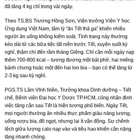
đã tăng 4 kg chỉ trong vài ngày.
Theo TS.BS Trương Hồng Sơn, Viện trưởng Viện Y học
Ứng dụng Việt Nam, tâm lý “ăn Tết thả ga” khiến nhiều
người ăn uống không kiểm soát. Tình trạng này thường
kéo dài từ các bữa tiệc tất niên trước Tết, xuyên suốt kỳ
nghỉ, thậm chí đến rằm tháng Giêng. Chỉ cần mỗi ngày nạp
thêm 700-800 kcal – tương đương một bát phở, hai miếng
bánh chưng hoặc một đến hai lon bia – bạn có thể tăng từ
2-3 kg sau kỳ nghỉ.
PGS.TS Lâm Vĩnh Niên, Trưởng khoa Dinh dưỡng – Tiết
chế, Bệnh viện Đại học Y Dược TP.HCM, cũng nhận định
việc tăng cân sau Tết là hiện tượng phổ biến. Ngày Tết,
mọi người thường ăn nhiều thực phẩm giàu năng lượng,
uống rượu bia, đồ ngọt, nhưng lại ít vận động. Sự chênh
lệch giữa lượng calo nạp vào và tiêu hao khiến cân nặng
tăng nhanh chóng.