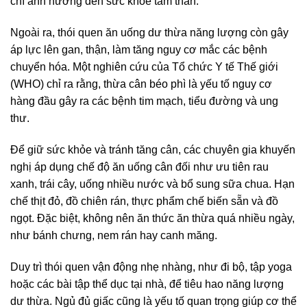
chí ảnh hưởng đến sức khỏe tâm thần.
Ngoài ra, thói quen ăn uống dư thừa năng lượng còn gây
áp lực lên gan, thận, làm tăng nguy cơ mắc các bệnh
chuyển hóa. Một nghiên cứu của Tổ chức Y tế Thế giới
(WHO) chỉ ra rằng, thừa cân béo phì là yếu tố nguy cơ
hàng đầu gây ra các bệnh tim mạch, tiểu đường và ung
thư.
Để giữ sức khỏe và tránh tăng cân, các chuyên gia khuyến
nghị áp dụng chế độ ăn uống cân đối như ưu tiên rau
xanh, trái cây, uống nhiều nước và bổ sung sữa chua. Hạn
chế thịt đỏ, đồ chiên rán, thực phẩm chế biến sẵn và đồ
ngọt. Đặc biệt, không nên ăn thức ăn thừa quá nhiều ngày,
như bánh chưng, nem rán hay canh măng.
Duy trì thói quen vận động nhẹ nhàng, như đi bộ, tập yoga
hoặc các bài tập thể dục tại nhà, để tiêu hao năng lượng
dư thừa. Ngủ đủ giấc cũng là yếu tố quan trọng giúp cơ thể