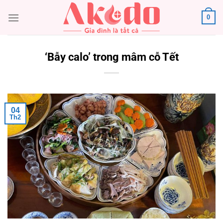
Chuyển
0
đến
nội
dung
‘Bẫy calo’ trong mâm cỗ Tết
04
Th2