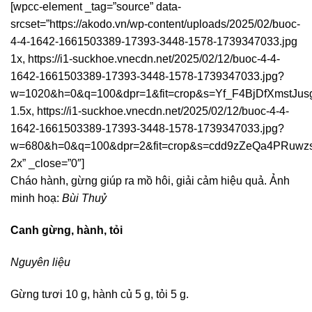
[wpcc-element _tag=”source” data-
srcset=”https://akodo.vn/wp-content/uploads/2025/02/buoc-
4-4-1642-1661503389-17393-3448-1578-1739347033.jpg
1x, https://i1-suckhoe.vnecdn.net/2025/02/12/buoc-4-4-
1642-1661503389-17393-3448-1578-1739347033.jpg?
w=1020&h=0&q=100&dpr=1&fit=crop&s=Yf_F4BjDfXmstJus
1.5x, https://i1-suckhoe.vnecdn.net/2025/02/12/buoc-4-4-
1642-1661503389-17393-3448-1578-1739347033.jpg?
w=680&h=0&q=100&dpr=2&fit=crop&s=cdd9zZeQa4PRuwz
2x” _close=”0″]
Cháo hành, gừng giúp ra mồ hôi, giải cảm hiệu quả. Ảnh
minh hoạ:
Bùi Thuỷ
Canh gừng, hành, tỏi
Nguyên liệu
Gừng tươi 10 g, hành củ 5 g, tỏi 5 g.