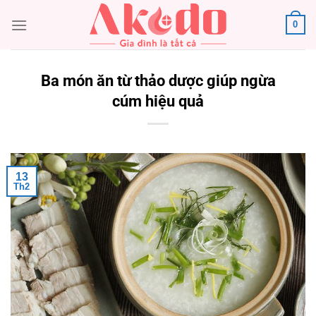
Chuyển
0
đến
nội
dung
Ba món ăn từ thảo dược giúp ngừa
cúm hiệu quả
13
Th2