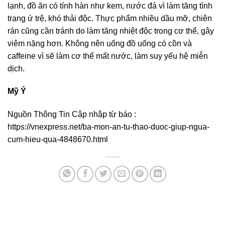
lạnh, đồ ăn có tính hàn như kem, nước đá vì làm tăng tình
trạng ứ trệ, khó thải độc. Thực phẩm nhiều dầu mỡ, chiên
rán cũng cần tránh do làm tăng nhiệt độc trong cơ thể, gây
viêm nặng hơn. Không nên uống đồ uống có cồn và
caffeine vì sẽ làm cơ thể mất nước, làm suy yếu hệ miễn
dịch.
Mỹ Ý
Nguồn Thông Tin Cập nhập từ báo :
https://vnexpress.net/ba-mon-an-tu-thao-duoc-giup-ngua-
cum-hieu-qua-4848670.html