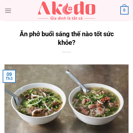
Chuyển
0
đến
nội
dung
Ăn phở buổi sáng thế nào tốt sức
khỏe?
09
Th3