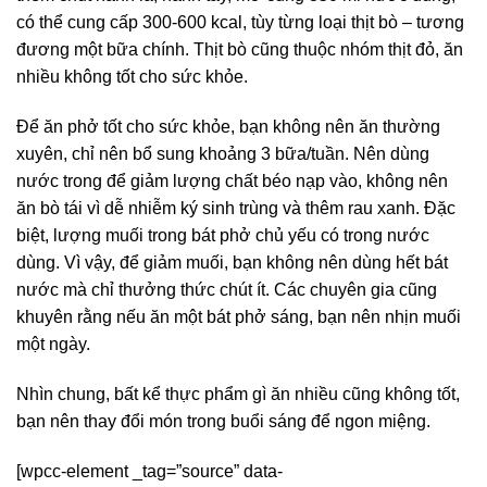
có thể cung cấp 300-600 kcal, tùy từng loại thịt bò – tương
đương một bữa chính. Thịt bò cũng thuộc nhóm thịt đỏ, ăn
nhiều không tốt cho sức khỏe.
Để ăn phở tốt cho sức khỏe, bạn không nên ăn thường
xuyên, chỉ nên bổ sung khoảng 3 bữa/tuần. Nên dùng
nước trong để giảm lượng chất béo nạp vào, không nên
ăn bò tái vì dễ nhiễm ký sinh trùng và thêm rau xanh. Đặc
biệt, lượng muối trong bát phở chủ yếu có trong nước
dùng. Vì vậy, để giảm muối, bạn không nên dùng hết bát
nước mà chỉ thưởng thức chút ít. Các chuyên gia cũng
khuyên rằng nếu ăn một bát phở sáng, bạn nên nhịn muối
một ngày.
Nhìn chung, bất kể thực phẩm gì ăn nhiều cũng không tốt,
bạn nên thay đổi món trong buổi sáng để ngon miệng.
[wpcc-element _tag=”source” data-