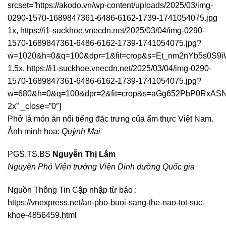
srcset=”https://akodo.vn/wp-content/uploads/2025/03/img-
0290-1570-1689847361-6486-6162-1739-1741054075.jpg
1x, https://i1-suckhoe.vnecdn.net/2025/03/04/img-0290-
1570-1689847361-6486-6162-1739-1741054075.jpg?
w=1020&h=0&q=100&dpr=1&fit=crop&s=Et_nm2nYb5s0S9
1.5x, https://i1-suckhoe.vnecdn.net/2025/03/04/img-0290-
1570-1689847361-6486-6162-1739-1741054075.jpg?
w=680&h=0&q=100&dpr=2&fit=crop&s=aGg652PbP0RxAS
2x” _close=”0″]
Phở là món ăn nổi tiếng đặc trưng của ẩm thực Việt Nam.
Ảnh minh họa:
Quỳnh Mai
PGS.TS.BS
Nguyễn Thị Lâm
Nguyên Phó Viện trưởng Viện Dinh dưỡng Quốc gia
Nguồn Thông Tin Cập nhập từ báo :
https://vnexpress.net/an-pho-buoi-sang-the-nao-tot-suc-
khoe-4856459.html