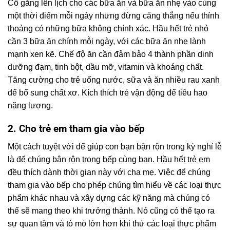
Cố gắng lên lịch cho các bữa ăn và bữa ăn nhẹ vào cùng
một thời điểm mỗi ngày nhưng đừng căng thẳng nếu thỉnh
thoảng có những bữa không chính xác. Hầu hết trẻ nhỏ
cần 3 bữa ăn chính mỗi ngày, với các bữa ăn nhẹ lành
mạnh xen kẽ. Chế độ ăn cần đảm bảo 4 thành phần dinh
dưỡng đạm, tinh bột, dầu mỡ, vitamin và khoáng chất.
Tăng cường cho trẻ uống nước, sữa và ăn nhiều rau xanh
để bổ sung chất xơ. Kích thích trẻ vận động để tiêu hao
năng lượng.
2. Cho trẻ em tham gia vào bếp
Một cách tuyệt vời để giúp con bạn bận rộn trong kỳ nghỉ lễ
là để chúng bận rộn trong bếp cùng bạn. Hầu hết trẻ em
đều thích dành thời gian này với cha mẹ. Việc để chúng
tham gia vào bếp cho phép chúng tìm hiểu về các loại thực
phẩm khác nhau và xây dựng các kỹ năng mà chúng có
thể sẽ mang theo khi trưởng thành. Nó cũng có thể tạo ra
sự quan tâm và tò mò lớn hơn khi thử các loại thực phẩm