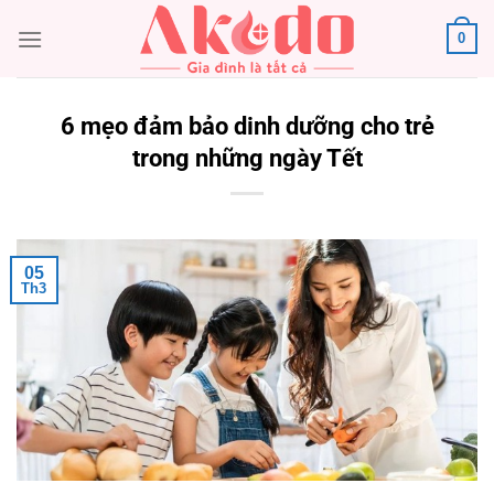
Chuyển
0
đến
nội
dung
6 mẹo đảm bảo dinh dưỡng cho trẻ
trong những ngày Tết
05
Th3