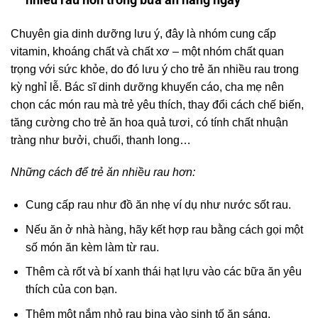
Chuyên gia dinh dưỡng lưu ý, đây là nhóm cung cấp
vitamin, khoáng chất và chất xơ – một nhóm chất quan
trọng với sức khỏe, do đó lưu ý cho trẻ ăn nhiều rau trong
kỳ nghỉ lễ. Bác sĩ dinh dưỡng khuyến cáo, cha mẹ nên
chọn các món rau mà trẻ yêu thích, thay đổi cách chế biến,
tăng cường cho trẻ ăn hoa quả tươi, có tính chất nhuận
tràng như bưởi, chuối, thanh long…
Những cách để trẻ ăn nhiều rau hơn:
Cung cấp rau như đồ ăn nhẹ ví dụ như nước sốt rau.
Nếu ăn ở nhà hàng, hãy kết hợp rau bằng cách gọi một
số món ăn kèm làm từ rau.
Thêm cà rốt và bí xanh thái hạt lựu vào các bữa ăn yêu
thích của con bạn.
Thêm một nắm nhỏ rau bina vào sinh tố ăn sáng.