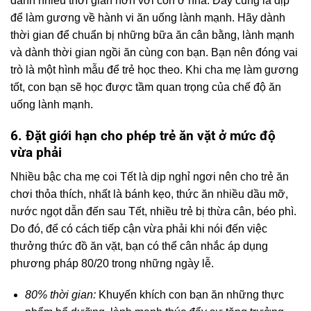
dành nhiều thời gian hơn với con ở nhà. Đây cũng là dịp
để làm gương về hành vi ăn uống lành mạnh. Hãy dành
thời gian để chuẩn bị những bữa ăn cân bằng, lành mạnh
và dành thời gian ngồi ăn cùng con bạn. Bạn nên đóng vai
trò là một hình mẫu để trẻ học theo. Khi cha mẹ làm gương
tốt, con bạn sẽ học được tầm quan trọng của chế độ ăn
uống lành mạnh.
6. Đặt giới hạn cho phép trẻ ăn vặt ở mức độ
vừa phải
Nhiều bậc cha mẹ coi Tết là dịp nghỉ ngơi nên cho trẻ ăn
chơi thỏa thích, nhất là bánh kẹo, thức ăn nhiều dầu mỡ,
nước ngọt dẫn đến sau Tết, nhiều trẻ bị thừa cân, béo phì.
Do đó, để có cách tiếp cận vừa phải khi nói đến việc
thưởng thức đồ ăn vặt, bạn có thể cân nhắc áp dụng
phương pháp 80/20 trong những ngày lễ.
80% thời gian:
Khuyến khích con bạn ăn những thực