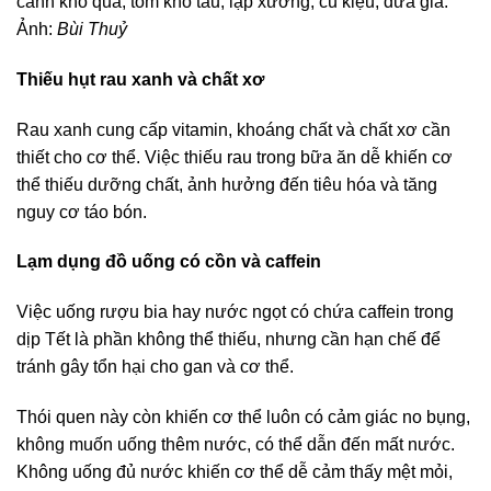
canh khổ qua, tôm kho tàu, lạp xưởng, củ kiệu, dưa giá.
Ảnh:
Bùi Thuỷ
Thiếu hụt rau xanh và chất xơ
Rau xanh cung cấp vitamin, khoáng chất và chất xơ cần
thiết cho cơ thể. Việc thiếu rau trong bữa ăn dễ khiến cơ
thể thiếu dưỡng chất, ảnh hưởng đến tiêu hóa và tăng
nguy cơ táo bón.
Lạm dụng đồ uống có cồn và caffein
Việc uống rượu bia hay nước ngọt có chứa caffein trong
dịp Tết là phần không thể thiếu, nhưng cần hạn chế để
tránh gây tổn hại cho gan và cơ thể.
Thói quen này còn khiến cơ thể luôn có cảm giác no bụng,
không muốn uống thêm nước, có thể dẫn đến mất nước.
Không uống đủ nước khiến cơ thể dễ cảm thấy mệt mỏi,