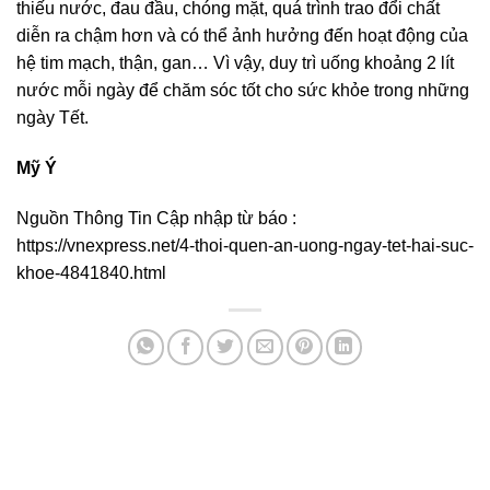
thiếu nước, đau đầu, chóng mặt, quá trình trao đổi chất
diễn ra chậm hơn và có thể ảnh hưởng đến hoạt động của
hệ tim mạch, thận, gan… Vì vậy, duy trì uống khoảng 2 lít
nước mỗi ngày để chăm sóc tốt cho sức khỏe trong những
ngày Tết.
Mỹ Ý
Nguồn Thông Tin Cập nhập từ báo :
https://vnexpress.net/4-thoi-quen-an-uong-ngay-tet-hai-suc-
khoe-4841840.html