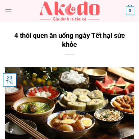
Chuyển
0
đến
nội
dung
4 thói quen ăn uống ngày Tết hại sức
khỏe
23
Th1