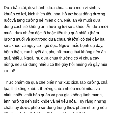
Dưa bắp cải, dưa hành, dưa chua chứa men vi sinh, vi
khuẩn có lợi, kích thích tiêu hóa, hỗ trợ hoạt động đường
ruột và tăng cường hệ miễn dịch. Nếu ăn và muối dưa
đúng cách sẽ không ảnh hưởng tới sức khỏe. Ăn dưa mới
muối, dưa nhiễm độc tố hoặc tiêu thụ quá nhiều (hàm
lượng muối và axit trong dưa chua rất lớn) có thể gây hại
sức khỏe và nguy cơ ngộ độc. Người mắc bệnh dạ dày,
bệnh thận, cao huyết áp, phụ nữ mang thai không nên ăn
quá nhiều. Ngoài ra, dưa chua thường có vị chua cay
nồng, nếu sử dụng nhiều có thể gây hôi miệng và gây mùi
cơ thể.
Thực phẩm đã qua chế biến như xúc xích, lạp xưởng, chả
lụa, thịt xông khói… thường chứa nhiều muối nitrat và
nitrit, nhiều chất bảo quản và phụ gia không lành mạnh,
ảnh hưởng đến sức khỏe và hệ tiêu hóa. Tuy rằng những
chất này được phép sử dụng trong thực phẩm nhưng nếu