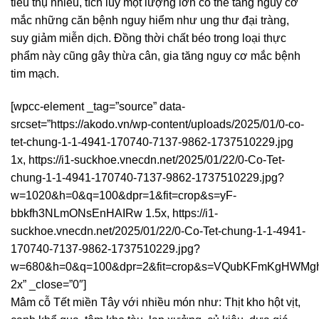
tiêu thụ nhiều, tích lũy một lượng lớn có thể tăng nguy cơ
mắc những căn bệnh nguy hiểm như ung thư đại tràng,
suy giảm miễn dịch. Đồng thời chất béo trong loại thực
phẩm này cũng gây thừa cân, gia tăng nguy cơ mắc bệnh
tim mạch.
[wpcc-element _tag=”source” data-
srcset=”https://akodo.vn/wp-content/uploads/2025/01/0-co-
tet-chung-1-1-4941-170740-7137-9862-1737510229.jpg
1x, https://i1-suckhoe.vnecdn.net/2025/01/22/0-Co-Tet-
chung-1-1-4941-170740-7137-9862-1737510229.jpg?
w=1020&h=0&q=100&dpr=1&fit=crop&s=yF-
bbkfh3NLmONsEnHAIRw 1.5x, https://i1-
suckhoe.vnecdn.net/2025/01/22/0-Co-Tet-chung-1-1-4941-
170740-7137-9862-1737510229.jpg?
w=680&h=0&q=100&dpr=2&fit=crop&s=VQubKFmKgHWMg
2x” _close=”0″]
Mâm cỗ Tết miền Tây với nhiều món như: Thịt kho hột vịt,