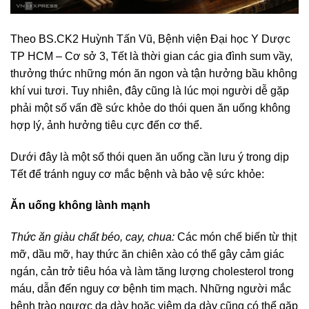
Theo BS.CK2 Huỳnh Tấn Vũ, Bệnh viện Đại học Y Dược
TP HCM – Cơ sở 3, Tết là thời gian các gia đình sum vầy,
thưởng thức những món ăn ngon và tận hưởng bầu không
khí vui tươi. Tuy nhiên, đây cũng là lúc mọi người dễ gặp
phải một số vấn đề sức khỏe do thói quen ăn uống không
hợp lý, ảnh hưởng tiêu cực đến cơ thể.
Dưới đây là một số thói quen ăn uống cần lưu ý trong dịp
Tết để tránh nguy cơ mắc bệnh và bảo vệ sức khỏe:
Ăn uống không lành mạnh
Thức ăn giàu chất béo, cay, chua:
Các món chế biến từ thịt
mỡ, dầu mỡ, hay thức ăn chiên xào có thể gây cảm giác
ngán, cản trở tiêu hóa và làm tăng lượng cholesterol trong
máu, dẫn đến nguy cơ bệnh tim mạch. Những người mắc
bệnh trào ngược dạ dày hoặc viêm dạ dày cũng có thể gặp