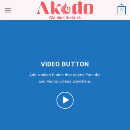
Chuyển
0
đến
nội
dung
VIDEO BUTTON
Add a video button that opens Youtube
and Viemo videos anywhere.