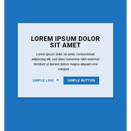
LOREM IPSUM DOLOR
SIT AMET
Lorem ipsum dolor sit amet, consectetuer
adipiscing elit, sed diam nonummy nibh euismod
tincidunt ut laoreet dolore magna aliquam erat
volutpat….
SIMPLE LINK
SIMPLE BUTTON